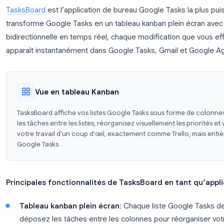
Comment obtenir une applicati
Tasks
Il existe plusieurs façons d’accéder à Google Task
plein écran. Voici les principales options, classées 
Option 1 : TasksBoard. Le client de bureau c
TasksBoard
est l’application de bureau Google Task
transforme Google Tasks en un tableau kanban plei
bidirectionnelle en temps réel, chaque modificati
apparaît instantanément dans Google Tasks, Gmail 