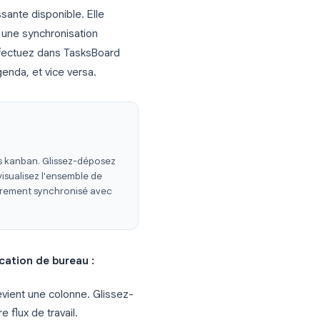
on de bureau pour Google
s sur votre bureau dans une expérience
par fonctionnalités.
omplet
s la plus puissante disponible. Elle
n écran avec une synchronisation
on que vous effectuez dans TasksBoard
et Google Agenda, et vice versa.