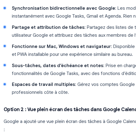
Vue en tableau Kanban
TasksBoard affiche vos listes Google Tasks sous fo
les tâches entre les listes, réorganisez visuellement l
votre travail d'un coup d'œil, exactement comme Tr
Google Tasks.
Principales fonctionnalités de TasksBoard en t
Tableau kanban plein écran
: Chaque liste Go
déposez les tâches entre les colonnes pour réor
Synchronisation bidirectionnelle avec Goo
instantanément avec Google Tasks, Gmail et A
Partage et attribution de tâches
: Partagez 