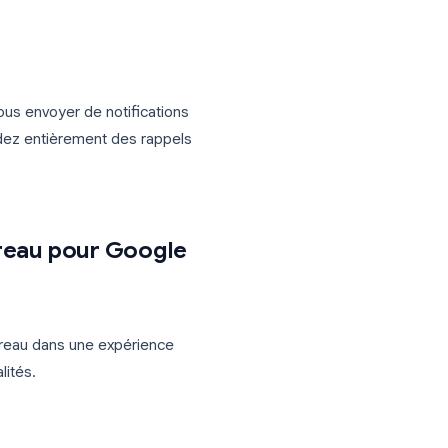
”, “Terminé”, l’expérience Google Tasks
comment partager Google Tasks
, Google
e ou d’affectation. Vous ne pouvez pas
ssigner des tâches aux membres de
quipes qui dépendent de Google
e peut pas vous envoyer de notifications
. Vous dépendez entièrement des rappels
oublier.