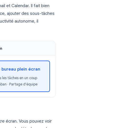
 d’une application de
r pour Gmail et Calendar. Il fait bien
ates d’échéance, ajouter des sous-tâches
’outil de productivité autonome, il
reau plein écran
plication de bureau plein écran