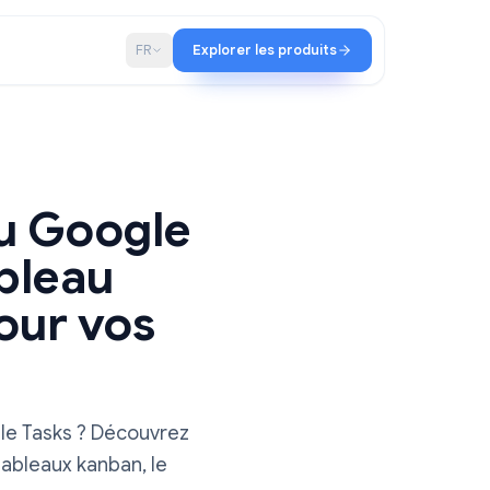
iat
Blog
FR
Explorer les produits
bureau Google
un tableau
an pour vos
 pour Google Tasks ? Découvrez