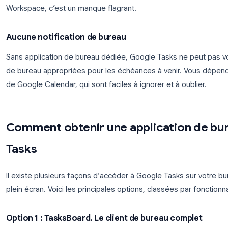
des tâches entre les colonnes, “À faire”, “En cours
semble restrictive.
Aucune collaboration
Comme nous l’avons abordé dans notre guide sur
Tasks n’a pas de fonctionnalités natives de partag
partager une liste de tâches avec un collègue, a
l’équipe ou laisser des commentaires. Pour les é
Workspace, c’est un manque flagrant.
Aucune notification de bureau
Sans application de bureau dédiée, Google Tasks n
de bureau appropriées pour les échéances à venir
de Google Calendar, qui sont faciles à ignorer et à 