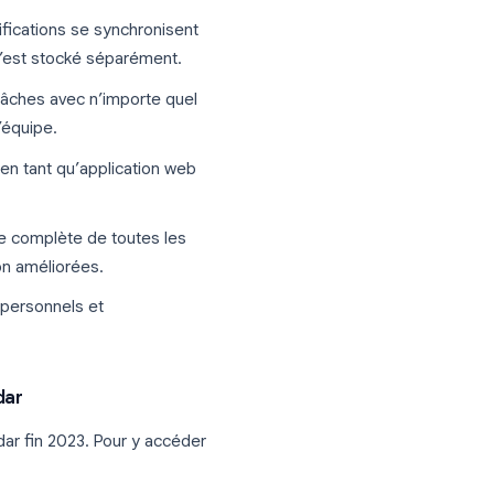
rme de colonnes kanban. Glissez-déposez
es priorités et visualisez l'ensemble de
ello, mais entièrement synchronisé avec
ant qu’application de bureau :
ogle Tasks devient une colonne. Glissez-
ganiser votre flux de travail.
gle
: Les modifications se synchronisent
genda. Rien n’est stocké séparément.
des listes de tâches avec n’importe quel