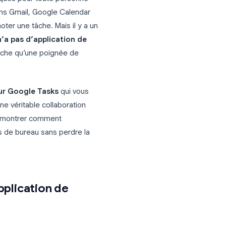
 les plus pratiques pour toute personne
irectement dans Gmail, Google Calendar
z besoin de noter une tâche. Mais il y a un
ogle Tasks n’a pas d’application de
téral qui n’affiche qu’une poignée de
’ensemble.
de bureau pour Google Tasks
qui vous
u kanban et une véritable collaboration
us allons vous montrer comment
ire de tâches de bureau sans perdre la
épendez.