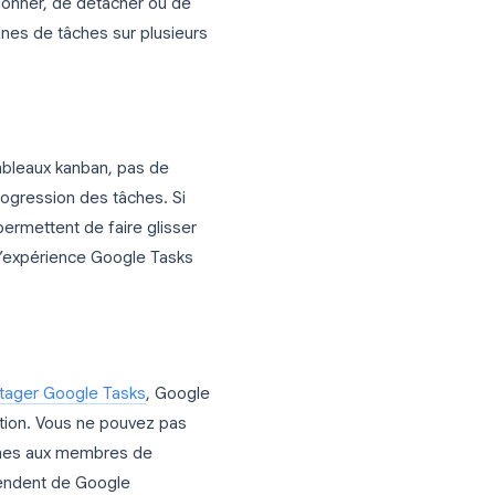
ein écran · Toutes les tâches en un coup
œil · Tableau Kanban · Partage d'équipe
n 20 % de votre écran. Vous pouvez voir
ité de redimensionner, de détacher ou de
 gère des dizaines de tâches sur plusieurs
 n’y a pas de tableaux kanban, pas de
sualiser la progression des tâches. Si
na qui vous permettent de faire glisser