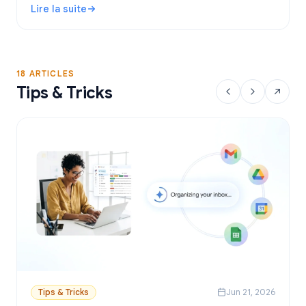
Lire la suite
envoyer des emails personnalisés depuis Sheets.
: Outil de publipostage Gmail gratuit : Comparatif et guid
18 ARTICLES
Tips & Tricks
Tips & Tricks
Jun 21, 2026