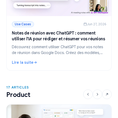
Use Cases
Jun 27, 2026
Notes de réunion avec ChatGPT : comment
utiliser l'IA pour rédiger et résumer vos réunions
Découvrez comment utiliser ChatGPT pour vos notes
de réunion dans Google Docs. Créez des modèles,
résumez des transcriptions et extrayez des plans
Lire la suite
d'action avec GPT Workspace.
: Notes de réunion avec ChatGPT : comment utiliser l'IA p
17 ARTICLES
Product