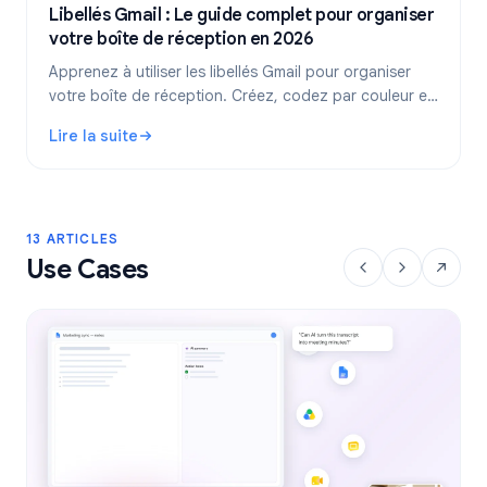
Libellés Gmail : Le guide complet pour organiser
votre boîte de réception en 2026
Apprenez à utiliser les libellés Gmail pour organiser
votre boîte de réception. Créez, codez par couleur et
imbriquez vos libellés, puis automatisez-les avec des
Lire la suite
filtres pour un flux de travail plus efficace.
: Libellés Gmail : Le guide complet pour organiser votre 
13 ARTICLES
Use Cases