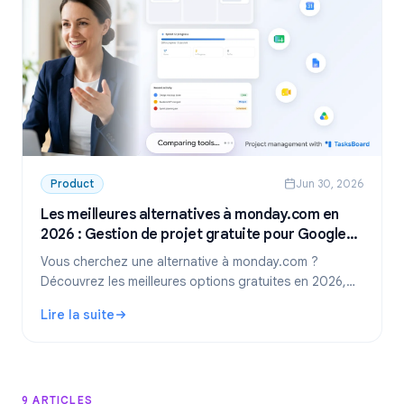
Product
Jun 30, 2026
Les meilleures alternatives à monday.com en
2026 : Gestion de projet gratuite pour Google
Workspace
Vous cherchez une alternative à monday.com ?
Découvrez les meilleures options gratuites en 2026,
dont la solution idéale pour les équipes utilisant
Lire la suite
Google Workspace : TasksBoard.
: Les meilleures alternatives à monday.com en 2026 : Ges
9 ARTICLES