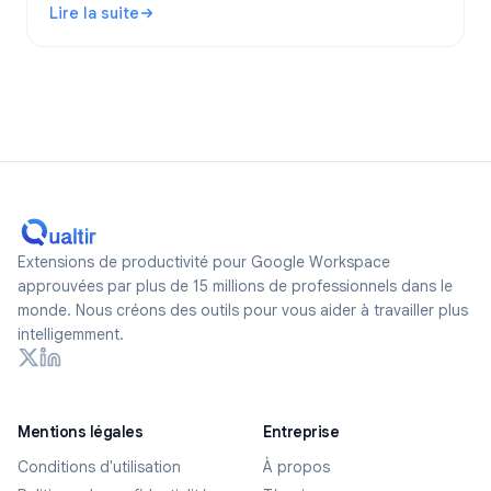
Lire la suite
des formulaires réellement anonymes en 2026.
: Les Google Forms sont-ils anonymes ? Ce qui est suivi 
Extensions de productivité pour Google Workspace
approuvées par plus de 15 millions de professionnels dans le
monde. Nous créons des outils pour vous aider à travailler plus
intelligemment.
Mentions légales
Entreprise
Conditions d'utilisation
À propos