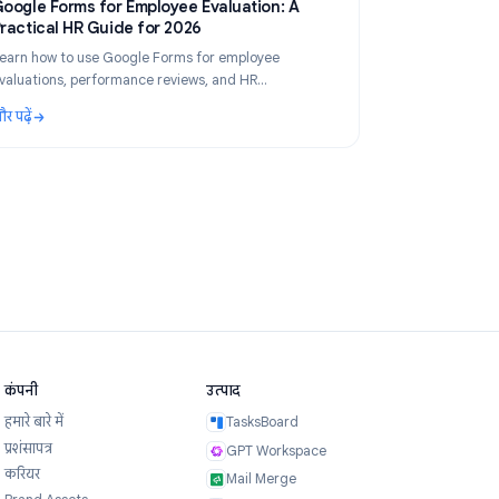
 2026
Use Cases
Apr 21, 2026
Google Forms for Employee Evaluation: A
es
Practical HR Guide for 2026
for
Learn how to use Google Forms for employee
m to
evaluations, performance reviews, and HR
.
assessments. Step-by-step guide with templates, time
और पढ़ें
limits, and best.
anizers Manage Sign-Ups and Deadlines
: Google Forms for Employee Evaluation: A Practical H