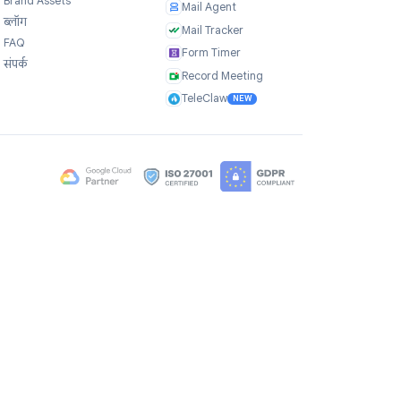
कंपनी
उत्पाद
हमारे बारे में
TasksBoard
प्रशंसापत्र
GPT Workspace
करियर
Mail Merge
Brand Assets
Mail Agent
ब्लॉग
Mail Tracker
FAQ
Form Timer
संपर्क
Record Meeting
TeleClaw
NEW