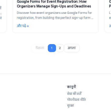
pr 26, 2026
Use Cases
Apr 24,
 उपयोग
Google Forms for Event Registration: How
Organizers Manage Sign-Ups and Deadlin
ग के मामलों
Discover how event organizers use Google Forms 
ेजमेंट तक,
registration, from building the perfect sign-up for
ता में सुधार
managing deadlines automatically with Form Timer
और पढ़ें
ग
: Google Forms for Event Registration: How Org
1
2
पिछला
अगला