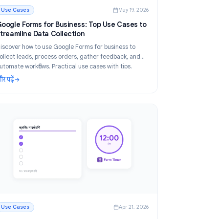
2026
Use Cases
May 19, 2026
मों
Google Forms for Business: Top Use Cases to
Streamline Data Collection
Discover how to use Google Forms for business to
ि
collect leads, process orders, gather feedback, and
ॉक
automate workflows. Practical use cases with tips.
और पढ़ें
े लिए संपूर्ण गाइड
: Google Forms for Business: Top Use Cases to Streaml