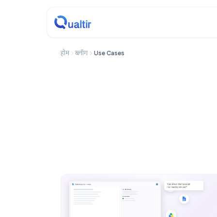
होम
ब्लॉग
Use Cases