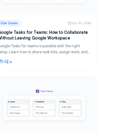
2026
Use Cases
Jun 10, 2026
Google Tasks for Teams: How to Collaborate
Without Leaving Google Workspace
Google Tasks for teams is possible with the right
red
setup. Learn how to share task lists, assign work, and
p
manage team projects inside Google Workspace using
और पढ़ें
TasksBoard.
g Screens and Skill Assessments
: Google Tasks for Teams: How to Collaborate Withou