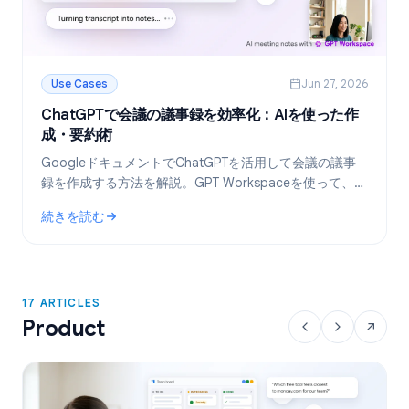
Use Cases
Jun 27, 2026
ChatGPTで会議の議事録を効率化：AIを使った作
成・要約術
GoogleドキュメントでChatGPTを活用して会議の議事
録を作成する方法を解説。GPT Workspaceを使って、テ
ンプレート作成からトランスクリプトの要約、タスクの
続きを読む
抽出までを自動化しましょう。
: ChatGPTで会議の議事録を効率化：AIを使った作成・要約術
17 ARTICLES
Product