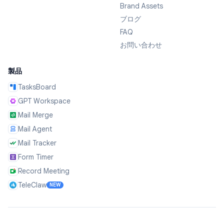
Brand Assets
ブログ
FAQ
お問い合わせ
製品
TasksBoard
GPT Workspace
Mail Merge
Mail Agent
Mail Tracker
Form Timer
Record Meeting
TeleClaw
NEW