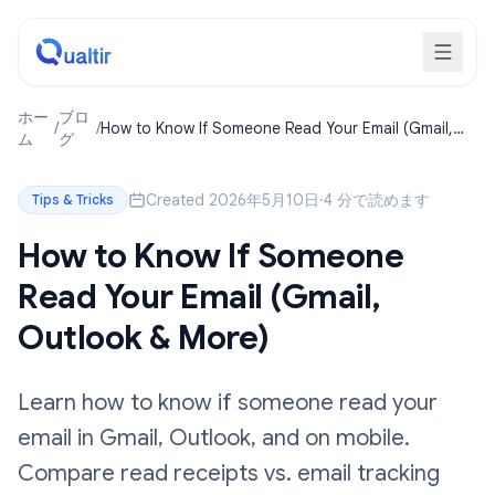
ホー
ブロ
/
/
How to Know If Someone Read Your Email (Gmail,
ム
グ
Outlook & More)
Created 2026年5月10日
·
4 分で読めます
Tips & Tricks
How to Know If Someone
Read Your Email (Gmail,
Outlook & More)
Learn how to know if someone read your
email in Gmail, Outlook, and on mobile.
Compare read receipts vs. email tracking