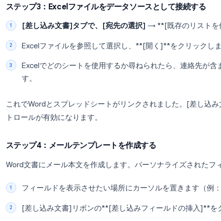
ステップ2：Wordを開いて差し込み印刷を開始
Microsoft Word
を開き、新しい白紙の文書を
リボンメニューの**[差し込み文書]**タブに
[差し込み印刷の開始]
→ **[電子メール メッ
これでWordが差し込み印刷モードになります。こ
ステップ3：Excelファイルをデータソースとし
[差し込み文書]
タブで、
[宛先の選択]
→ **
Excelファイルを参照して選択し、**[開く]*
Excelでどのシートを使用するか尋ねられた