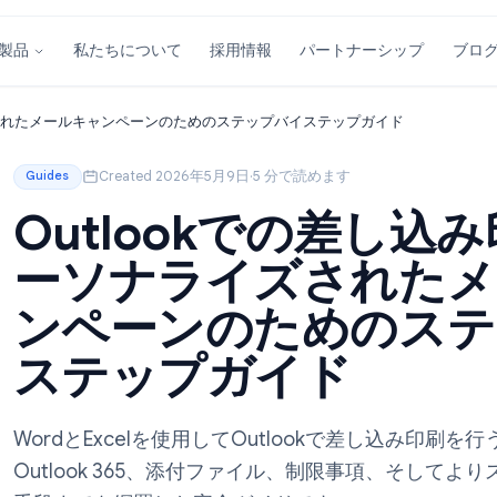
私たちについて
採用情報
パートナーシ
製品
ソナライズされたメールキャンペーンのためのステップバイステップガイ
Created 2026年5月9日
·
5 分で読めます
Guides
Outlookでの
ーソナライズさ
ンペーンのため
ステップガイド
WordとExcelを使用してOutlookで