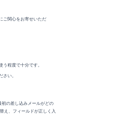
た。[差し込み文書]リボンで、受信者コン
イズされたフィールドを挿入するには：
置きます（例：「様」の前など）。
ドの挿入]**をクリックします。
を選択します。
 様、弊社サービスにご関心をお寄せいただ