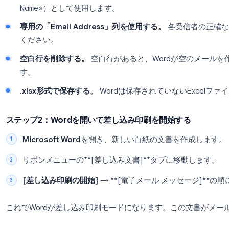
Sarah
Chen
sarah@a
Marcus
Rivera
m.rivera
最初に押さえておくべきポイント：
1行目に列ヘッダーを配置する。
Wordはこれ
Name»
）として使用します。
専用の「Email Address」列を使用する。
各受
ください。
空白行を削除する。
空白行があると、Word
す。
.xlsx形式で保存する。
Wordは保存されていな