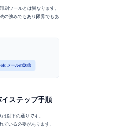
携させるワークフローで機能します。
xcel
（またはその他のデータソース）で
を送信します。Wordがデータとテンプレ
単なる送信エンジンとして機能します。
ベースの差し込み印刷ツールとは異なります。
あり、それがこの手法の強みでもあり限界でもあ
→
ート
Outlook: メールの送信