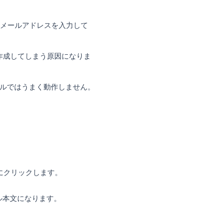
cme.com
Acme Corp
@globex.com
Globex
らのヘッダーをフィールド名（例：
«First
信者の正確なメールアドレスを入力して
が空のメールを作成してしまう原因になりま
いExcelファイルではうまく動作しません。