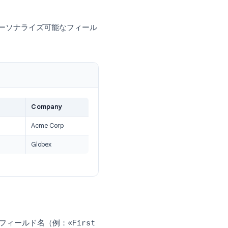
うステップバイステップ手順
の完全なプロセスは以下の通りです。
じマシンにインストールされている必要があります。
します。各列はパーソナライズ可能なフィール
dress
Company