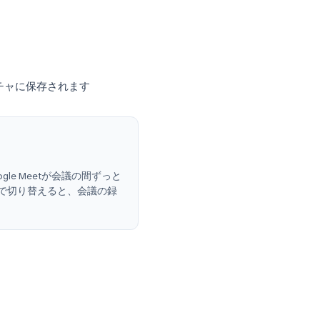
oogle Meetを録画する
、お使いのオペレーティングシステムには
box Game Bar」が含まれています:
を開く
R
キーを押す)