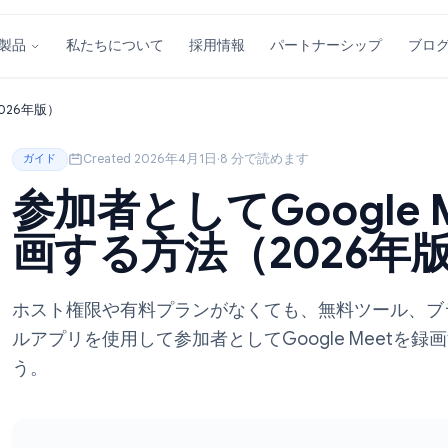
私たちについて
採用情報
パートナーシ
製品
る方法（2026年版）
Created 2026年4月1日
·
8 分で読めます
ガイド
参加者としてGoog
画する方法（202
ホスト権限や有料プランがなくても、無料
ルアプリを使用して参加者としてGoogle
う。