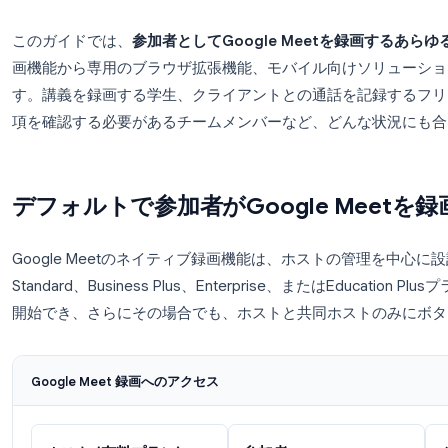
Google Meetの通話に参加し、議論が有益だ
当たらなかった。そんな経験があるなら、あなたは一人
み込みの録画機能を有料のWorkspaceプランの
を簡単に記録する方法がありません。
このガイドでは、
参加者としてGoogle Meetを
画機能から専用のブラウザ拡張機能、モバイル向け
す。講義を録画する学生、クライアントとの通話を
項を確認する必要があるチームメンバーなど、どん
デフォルトで参加者がGoogle 
Google Meetのネイティブ録画機能は、ホストの管
Standard、Business Plus、Enterprise、また
開始でき、さらにその場合でも、ホストと共同ホス