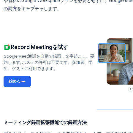
参加者としてGoogle Meetを録画する最も確
す。汎用の画面録画ソフトとは異なり、これらのツ
て設計されており、自動文字起こし、話者の識別、
がよくあります。
Record Meeting
は、ブラウザ内で直接動作するそ
や有料のGoogle Workspaceプランを必要とせずに
の両方をキャプチャします。
Record Meetingを試す
Google Meet通話を自動で録画、文字起こし、要
約します, ホストの許可は不要です。参加者、学