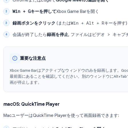
向上し、文字起こしの精度も高まります。
方法2: 組み込みの画面録画機能でG
追加のソフトウェアをインストールしたくない場合
おそらく画面録画機能が組み込まれています。
Windows: Xbox Game Bar
Windows 10および11には、無料の画面録画ツール「X
ChromeまたはEdgeで
Google Meetの通話
Win + G
キーを押して
Xbox Game Barを開く
録画ボタンをクリック
(または
Win + Alt + 