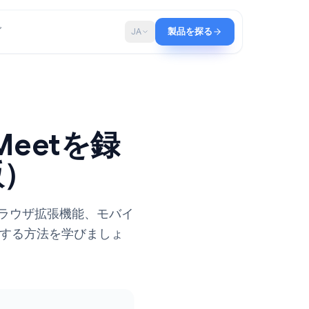
ップ
ブログ
JA
製品を探る
le Meetを録
6年版）
ツール、ブラウザ拡張機能、モバイ
 Meetを録画する方法を学びましょ