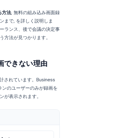
ったので記録したいと思ったが、録画ボタンが見
ではありません。Google Meetは、組
ホストに制限しており、参加者は重要な会議
録画するあらゆる方法
, 無料の組み込み画面録
ソリューションまで, を詳しく説明しま
記録するフリーランス、後で会議の決定事
な状況にも合う方法が見つかります。
Meetを録画できない理由
理を中心に設計されています。Business
はEducation Plusプランのユーザーのみが録画を
トのみにボタンが表示されます。