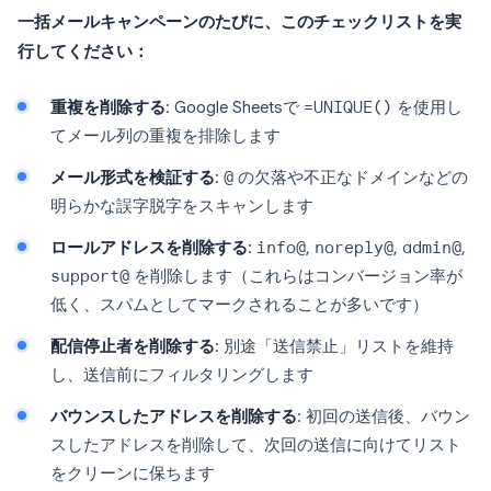
一括メールキャンペーンのたびに、このチェックリストを実
行してください：
重複を削除する
: Google Sheetsで
=UNIQUE()
を使用し
てメール列の重複を排除します
メール形式を検証する
:
@
の欠落や不正なドメインなどの
明らかな誤字脱字をスキャンします
ロールアドレスを削除する
:
info@
,
noreply@
,
admin@
,
support@
を削除します（これらはコンバージョン率が
低く、スパムとしてマークされることが多いです）
配信停止者を削除する
: 別途「送信禁止」リストを維持
し、送信前にフィルタリングします
バウンスしたアドレスを削除する
: 初回の送信後、バウン
スしたアドレスを削除して、次回の送信に向けてリスト
をクリーンに保ちます