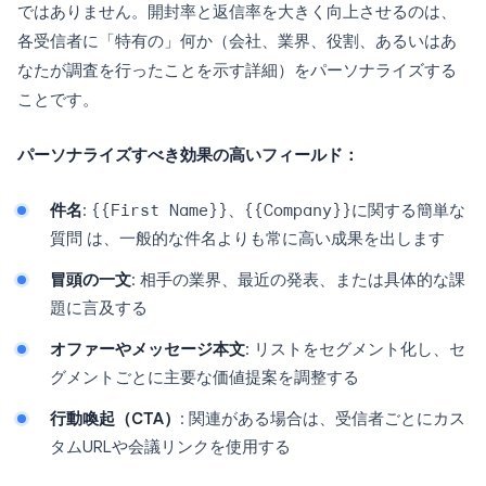
ではありません。開封率と返信率を大きく向上させるのは、
各受信者に「特有の」何か（会社、業界、役割、あるいはあ
なたが調査を行ったことを示す詳細）をパーソナライズする
ことです。
パーソナライズすべき効果の高いフィールド：
件名
:
{{First Name}}、{{Company}}に関する簡単な
質問
は、一般的な件名よりも常に高い成果を出します
冒頭の一文
: 相手の業界、最近の発表、または具体的な課
題に言及する
オファーやメッセージ本文
: リストをセグメント化し、セ
グメントごとに主要な価値提案を調整する
行動喚起（CTA）
: 関連がある場合は、受信者ごとにカス
タムURLや会議リンクを使用する