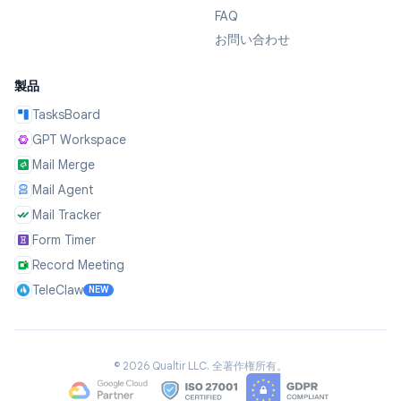
FAQ
お問い合わせ
製品
TasksBoard
GPT Workspace
Mail Merge
Mail Agent
Mail Tracker
Form Timer
Record Meeting
TeleClaw
NEW
©
2026
Qualtir LLC.
全著作権所有。