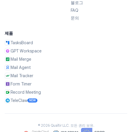
블로그
FAQ
문의
제품
TasksBoard
GPT Workspace
Mail Merge
Mail Agent
Mail Tracker
Form Timer
Record Meeting
TeleClaw
NEW
©
2026
Qualtir LLC.
모든 권리 보유.