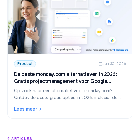
Product
Jun 30, 2026
De beste monday.com alternatieven in 2026:
Gratis projectmanagement voor Google
Workspace
Op zoek naar een alternatief voor monday.com?
Ontdek de beste gratis opties in 2026, inclusief de
absolute favoriet voor Google Workspace-teams:
Lees meer
TasksBoard.
: De beste monday.com alternatieven in 2026: Gratis pr
9 ARTICLES