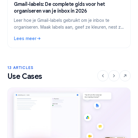
Gmail-labels: De complete gids voor het
organiseren van je inbox in 2026
Leer hoe je Gmail-labels gebruikt om je inbox te
organiseren. Maak labels aan, geef ze kleuren, nest ze
en automatiseer ze met filters voor een efficiëntere e-
Lees meer
mailworkflow.
: Gmail-labels: De complete gids voor het organiseren van
13 ARTICLES
Use Cases