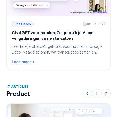
Use Cases
Jun 27, 2026
ChatGPT voor notulen: Zo gebruik je AI om
vergaderingen samen te vatten
Leer hoe je ChatGPT gebruikt voor notulen in Google
Docs. Maak sjablonen, vat transcripties samen en
extraheer actiepunten met GPT Workspace.
Lees meer
: ChatGPT voor notulen: Zo gebruik je AI om vergaderinge
17 ARTICLES
Product