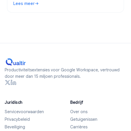
Lees meer
formulieren maakt.
: Zijn Google Forms anoniem? Wat wordt er bijgehouden en 
Productiviteitsextensies voor Google Workspace, vertrouwd
door meer dan 15 miljoen professionals.
Juridisch
Bedrijf
Servicevoorwaarden
Over ons
Privacybeleid
Getuigenissen
Beveiliging
Carrières