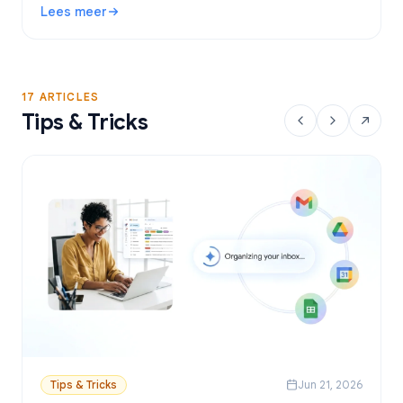
Lees meer
Google Sheets.
: Gratis Gmail Mail Merge tool: De beste opties en handle
17 ARTICLES
Tips & Tricks
Tips & Tricks
Jun 21, 2026