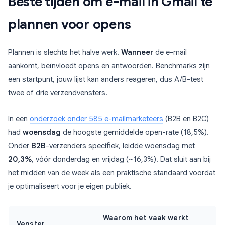
Beste tijden om e-mail in Gmail te
plannen voor opens
Plannen is slechts het halve werk.
Wanneer
de e-mail
aankomt, beïnvloedt opens en antwoorden. Benchmarks zijn
een startpunt, jouw lijst kan anders reageren, dus A/B-test
twee of drie verzendvensters.
In een
onderzoek onder 585 e-mailmarketeers
(B2B en B2C)
had
woensdag
de hoogste gemiddelde open-rate (18,5%).
Onder
B2B
-verzenders specifiek, leidde woensdag met
20,3%
, vóór donderdag en vrijdag (~16,3%). Dat sluit aan bij
het midden van de week als een praktische standaard voordat
je optimaliseert voor je eigen publiek.
Waarom het vaak werkt
Venster