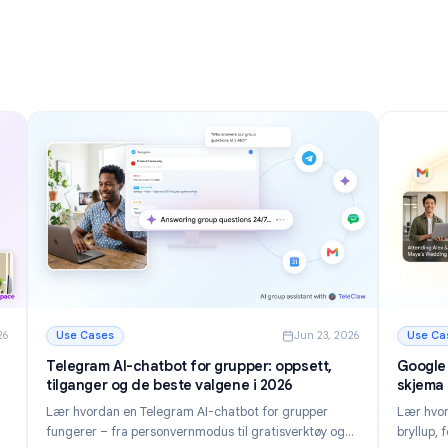
innboksen din på i 2026
Oppdag 12 kraftige Gmail tips og triks for å håndtere
e-post raskere, redusere rot i innboksen og øke
og nøst
produktiviteten i 2026.
ltre for
Les mer
isere innboksen din i 2026
: Gmail tips og triks: 12 måter å mestre innboksen din