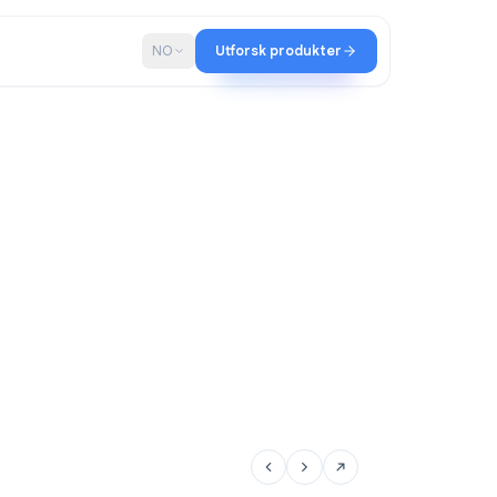
ap
Blogg
NO
Utforsk produkter
ir-teamet