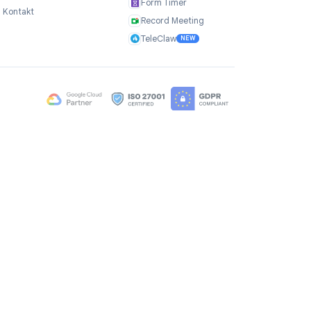
Selskap
Produkter
Om oss
TasksBoard
er
Anbefalinger
GPT Workspace
Karriere
Mail Merge
Brand Assets
Mail Agent
Blogg
Mail Tracker
FAQ
Form Timer
Kontakt
Record Meeting
TeleClaw
NEW