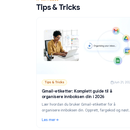
Les mer
sender personlige e-poster fra Google Sheet
: Gratis verktøy for utsendelse av e-post i 
17 ARTICLES
Tips & Tricks
Tips & Tricks
Ju