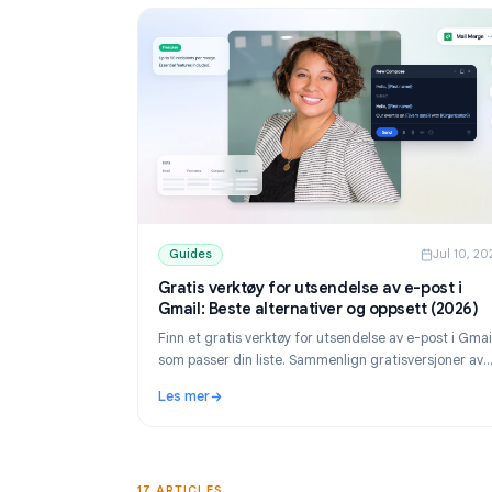
Guides
Guides
J
Gratis verktøy for utsendelse av e-pos
Gmail: Beste alternativer og oppsett (
Finn et gratis verktøy for utsendelse av e-pos
som passer din liste. Sammenlign gratisversj
YAMM, Mailmeteor og Mail Merge, og lær hvo