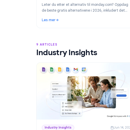
Product
Ju
Beste alternativer til monday.com i 20
Gratis prosjektstyring for Google Wo
Leter du etter et alternativ til monday.com?
de beste gratis alternativene i 2026, inkluder
foretrukne valget for Google Workspace-tea
Les mer
TasksBoard.
: Beste alternativer til monday.com i 2026:
9 ARTICLES