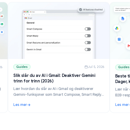
Guides
Jul 5, 202
ul 10, 2026
Slik slår du av AI i Gmail: Deaktiver Gemini
t i
trinn for trinn (2026)
2026)
Lær hvordan du slår av AI i Gmail og deaktiverer
t i Gmail
Gemini-funksjoner som Smart Compose, Smart Reply
oner av
og Gemini-panelet. Trinn for trinn for datamaskin og
rdan du