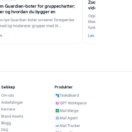
6
Industry Insights
Jun 5, 2026
Zo
Telegram Guardian-boter for gruppechatter:
v
Hva de er og hvordan du bygger en
Op
Telegrams nye Guardian-boter screener forespørsler
Me
om å bli med og modererer grupper med AI.
fu
Sammenlign no-code-veien med TeleClaw kontra
Les mer
Le
manuelle webhooks og velg riktig oppsett.
 din bedrift i 2026?
: Telegram Guardian-boter for gruppechatter: Hva de er og h
: 