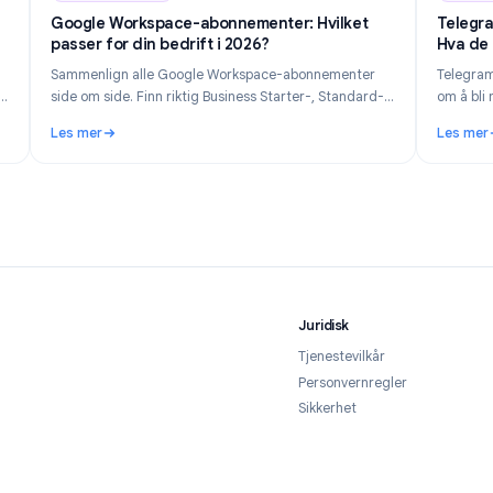
n 14, 2026
Industry Insights
Jun 8, 202
s og
Google Workspace-abonnementer: Hvilket
passer for din bedrift i 2026?
vilke
Sammenlign alle Google Workspace-abonnementer
ntiteten
side om side. Finn riktig Business Starter-, Standard-,
jemaer i
Plus- eller Enterprise-abonnement basert på
Les mer
teamstørrelse, budsjett og behov for funksjoner.
vordan forblir du privat i 2026
: Google Workspace-abonnementer: Hvilket passer for