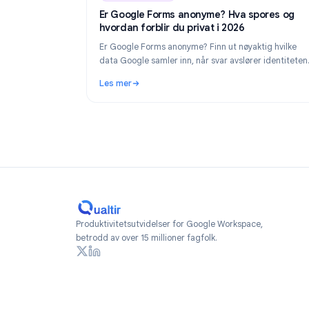
Industry Insights
Industry Insights
Ju
Er Google Forms anonyme? Hva spore
hvordan forblir du privat i 2026
Er Google Forms anonyme? Finn ut nøyaktig h
data Google samler inn, når svar avslører ide
din, og hvordan du lager virkelig anonyme sk
Les mer
2026.
: Er Google Forms anonyme? Hva spores og h