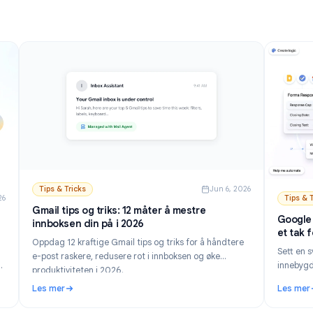
Les mer
mobil.
s.
Gmail: Beste alternativer og oppsett (2026)
: Slik slår du av AI i Gmail: Deaktiver Gemini trinn for 
Tips & Tricks
Jun 6, 202
n 21, 2026
Gmail tips og triks: 12 måter å mestre