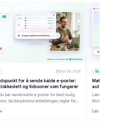
6
Guides
Jun 30, 2026
Beste tidspunkt for å sende kalde e-poster:
Mø
Dager, klokkeslett og tidssoner som fungerer
au
Lær når du bør sende kalde e-poster for best mulig
Læ
B2B-respons. Se datadrevne anbefalinger, regler for
Mi
tidssoner, planlegging i Gmail og hvordan Mail Merge
Te