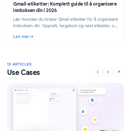
Gmail-etiketter: Komplett guide til å organisere
innboksen din i 2026
Lær hvordan du bruker Gmail-etiketter for å organisere
innboksen din. Opprett, fargekod og nøst etiketter, og
automatiser dem deretter med filtre for en ryddigere e-
Les mer
postflyt.
: Gmail-etiketter: Komplett guide til å organisere innbokse
13 ARTICLES
Use Cases