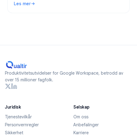
Les mer
2026.
: Er Google Forms anonyme? Hva spores og hvordan forblir
Produktivitetsutvidelser for Google Workspace, betrodd av
over 15 millioner fagfolk.
Juridisk
Selskap
Tjenestevilkår
Om oss
Personvernregler
Anbefalinger
Sikkerhet
Karriere