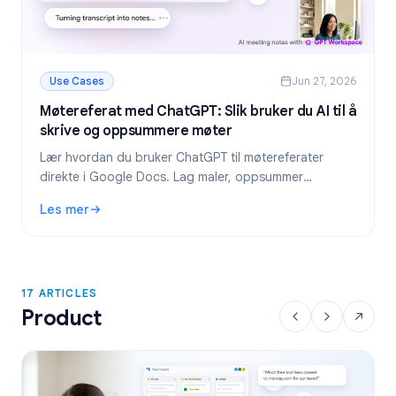
Use Cases
Jun 27, 2026
Møtereferat med ChatGPT: Slik bruker du AI til å
skrive og oppsummere møter
Lær hvordan du bruker ChatGPT til møtereferater
direkte i Google Docs. Lag maler, oppsummer
transkripsjoner og hent ut oppgaver med GPT
Les mer
Workspace.
: Møtereferat med ChatGPT: Slik bruker du AI til å skriv
17 ARTICLES
Product