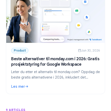
Product
Jun 30, 2026
Beste alternativer til monday.com i 2026: Gratis
prosjektstyring for Google Workspace
Leter du etter et alternativ til monday.com? Oppdag de
beste gratis alternativene i 2026, inkludert det
foretrukne valget for Google Workspace-team:
Les mer
TasksBoard.
: Beste alternativer til monday.com i 2026: Gratis prosje
9 ARTICLES