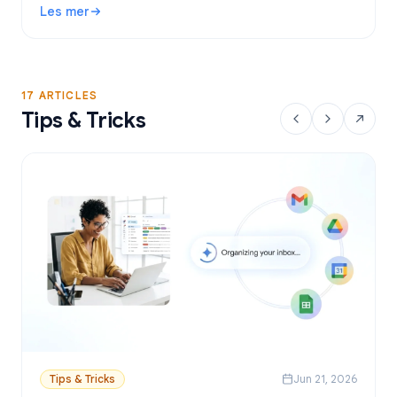
Les mer
sender personlige e-poster fra Google Sheets.
: Gratis verktøy for utsendelse av e-post i Gmail: Beste a
17 ARTICLES
Tips & Tricks
Tips & Tricks
Jun 21, 2026