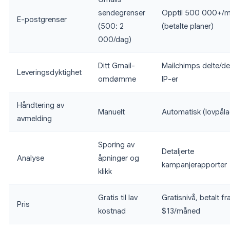
sendegrenser
Opptil 500 000+/
E-postgrenser
(500: 2
(betalte planer)
000/dag)
Ditt Gmail-
Mailchimps delte/de
Leveringsdyktighet
omdømme
IP-er
Håndtering av
Manuelt
Automatisk (lovpåla
avmelding
Sporing av
Detaljerte
Analyse
åpninger og
kampanjerapporter
klikk
Gratis til lav
Gratisnivå, betalt fr
Pris
kostnad
$13/måned