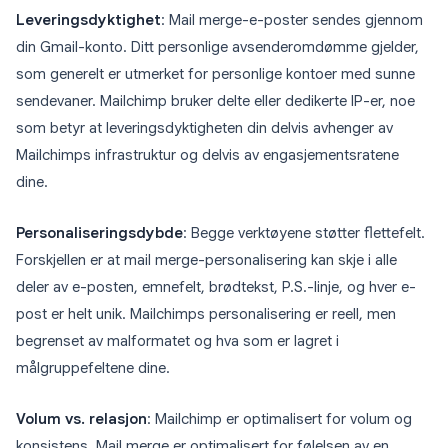
Leveringsdyktighet
: Mail merge-e-poster sendes gjennom
din Gmail-konto. Ditt personlige avsenderomdømme gjelder,
som generelt er utmerket for personlige kontoer med sunne
sendevaner. Mailchimp bruker delte eller dedikerte IP-er, noe
som betyr at leveringsdyktigheten din delvis avhenger av
Mailchimps infrastruktur og delvis av engasjementsratene
dine.
Personaliseringsdybde
: Begge verktøyene støtter flettefelt.
Forskjellen er at mail merge-personalisering kan skje i alle
deler av e-posten, emnefelt, brødtekst, P.S.-linje, og hver e-
post er helt unik. Mailchimps personalisering er reell, men
begrenset av malformatet og hva som er lagret i
målgruppefeltene dine.
Volum vs. relasjon
: Mailchimp er optimalisert for volum og
konsistens. Mail merge er optimalisert for følelsen av en