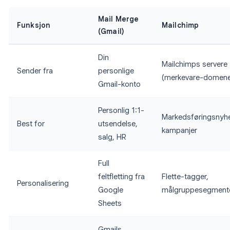
Mail Merge
Funksjon
Mailchimp
(Gmail)
Din
Mailchimps servere
Sender fra
personlige
(merkevare-domen
Gmail-konto
Personlig 1:1-
Markedsføringsnyhe
Best for
utsendelse,
kampanjer
salg, HR
Full
feltfletting fra
Flette-tagger,
Personalisering
Google
målgruppesegmente
Sheets
Gmails