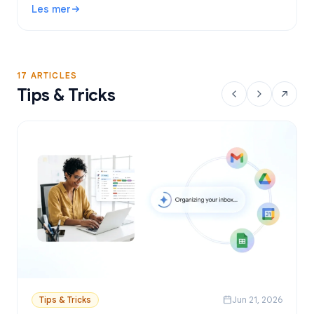
Les mer
sender personlige e-poster fra Google Sheets.
: Gratis verktøy for utsendelse av e-post i Gmail: Beste a
17 ARTICLES
Tips & Tricks
Tips & Tricks
Jun 21, 2026