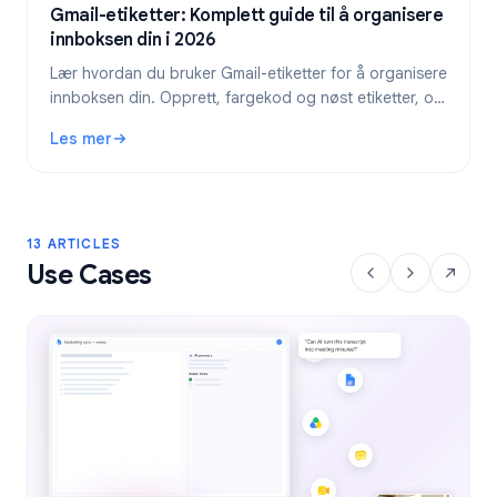
Gmail-etiketter: Komplett guide til å organisere
innboksen din i 2026
Lær hvordan du bruker Gmail-etiketter for å organisere
innboksen din. Opprett, fargekod og nøst etiketter, og
automatiser dem deretter med filtre for en ryddigere e-
Les mer
postflyt.
: Gmail-etiketter: Komplett guide til å organisere innbokse
13 ARTICLES
Use Cases