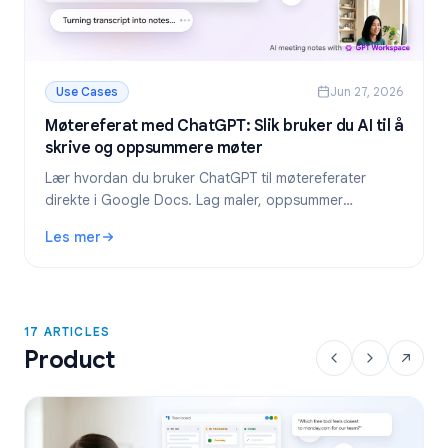
Use Cases
Jun 27, 2026
Møtereferat med ChatGPT: Slik bruker du AI til å
skrive og oppsummere møter
Lær hvordan du bruker ChatGPT til møtereferater
direkte i Google Docs. Lag maler, oppsummer
transkripsjoner og hent ut oppgaver med GPT
Les mer
Workspace.
: Møtereferat med ChatGPT: Slik bruker du AI til å skriv
17 ARTICLES
Product