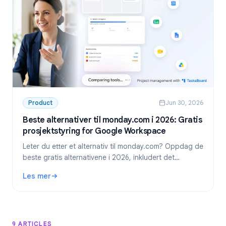
Product
Jun 30, 2026
Beste alternativer til monday.com i 2026: Gratis
prosjektstyring for Google Workspace
Leter du etter et alternativ til monday.com? Oppdag de
beste gratis alternativene i 2026, inkludert det
foretrukne valget for Google Workspace-team:
Les mer
TasksBoard.
: Beste alternativer til monday.com i 2026: Gratis prosje
9 ARTICLES