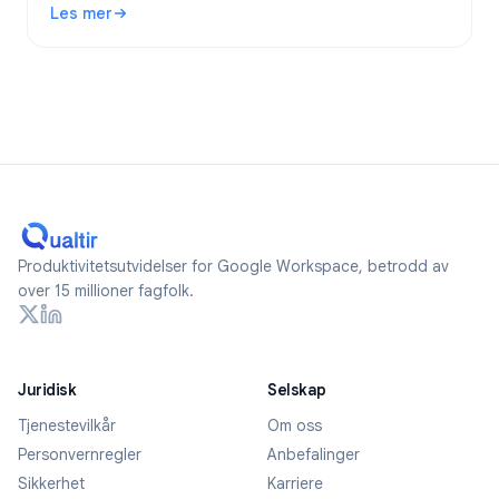
Les mer
2026.
: Er Google Forms anonyme? Hva spores og hvordan forblir
Produktivitetsutvidelser for Google Workspace, betrodd av
over 15 millioner fagfolk.
Juridisk
Selskap
Tjenestevilkår
Om oss
Personvernregler
Anbefalinger
Sikkerhet
Karriere