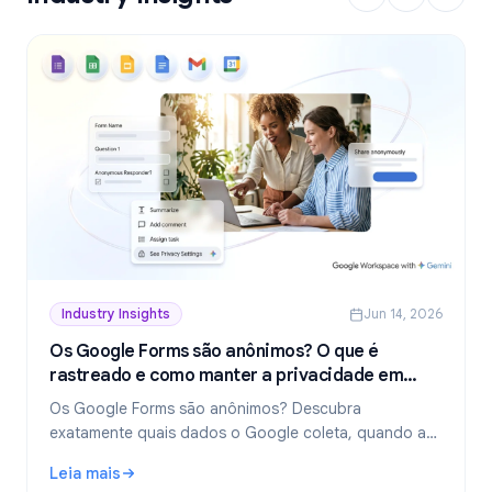
Industry Insights
Jun 14, 2026
Os Google Forms são anônimos? O que é
rastreado e como manter a privacidade em
2026
Os Google Forms são anônimos? Descubra
exatamente quais dados o Google coleta, quando as
respostas revelam sua identidade e como criar
Leia mais
formulários verdadeiramente anônimos em 2026.
: Os Google Forms são anônimos? O que é rastreado e c