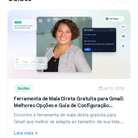
Guides
Jul 10, 2026
Ferramenta de Mala Direta Gratuita para Gmail:
Melhores Opções e Guia de Configuração
(2026)
Encontre a ferramenta de mala direta gratuita para
Gmail que melhor se adapta ao tamanho da sua lista.
Compare os planos gratuitos do YAMM, Mailmeteor e
Leia mais
Mail Merge, e aprenda a enviar e-mails personalizados
: Ferramenta de Mala Direta Gratuita para Gmail: Melhore