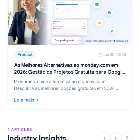
Product
Jun 30, 2026
As Melhores Alternativas ao monday.com em
2026: Gestão de Projetos Gratuita para Google
Workspace
Procurando uma alternativa ao monday.com?
Descubra as melhores opções gratuitas em 2026,
incluindo a escolha ideal para equipes que usam
Leia mais
Google Workspace: o TasksBoard.
: As Melhores Alternativas ao monday.com em 2026: Gest
9 ARTICLES
Industry Insights