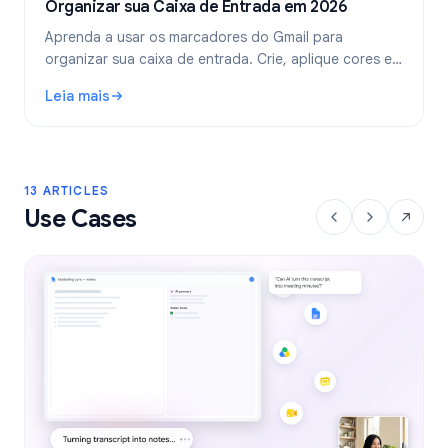
Organizar sua Caixa de Entrada em 2026
Aprenda a usar os marcadores do Gmail para
organizar sua caixa de entrada. Crie, aplique cores e
aninhe marcadores, e automatize-os com filtros para
Leia mais
um fluxo de trabalho de e-mail mais limpo.
: Marcadores do Gmail: Guia Completo para Organizar sua
13 ARTICLES
Use Cases