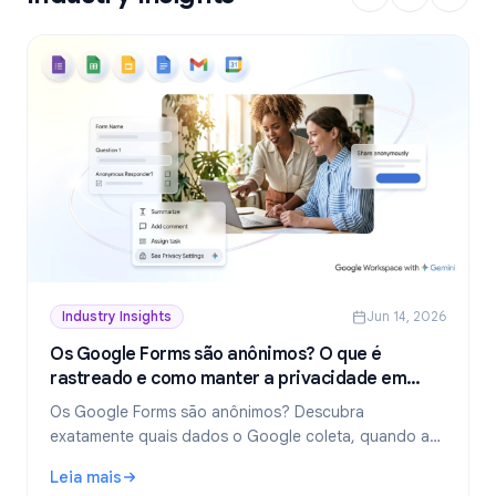
Industry Insights
Jun 14, 2026
Os Google Forms são anônimos? O que é
rastreado e como manter a privacidade em
2026
Os Google Forms são anônimos? Descubra
exatamente quais dados o Google coleta, quando as
respostas revelam sua identidade e como criar
Leia mais
formulários verdadeiramente anônimos em 2026.
: Os Google Forms são anônimos? O que é rastreado e c