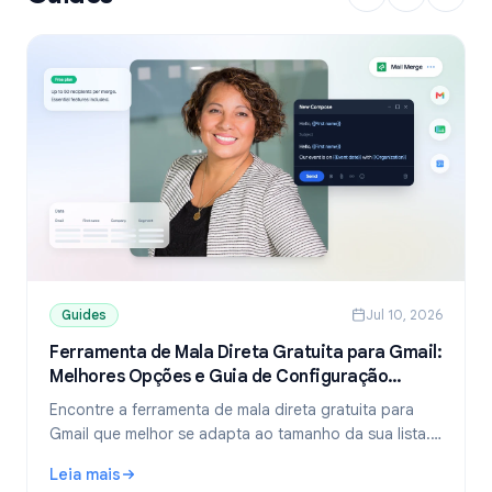
Guides
Jul 10, 2026
Ferramenta de Mala Direta Gratuita para Gmail:
Melhores Opções e Guia de Configuração
(2026)
Encontre a ferramenta de mala direta gratuita para
Gmail que melhor se adapta ao tamanho da sua lista.
Compare os planos gratuitos do YAMM, Mailmeteor e
Leia mais
Mail Merge, e aprenda a enviar e-mails personalizados
: Ferramenta de Mala Direta Gratuita para Gmail: Melhore