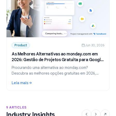
Product
Jun 30, 2026
As Melhores Alternativas ao monday.com em
2026: Gestão de Projetos Gratuita para Google
Workspace
Procurando uma alternativa ao monday.com?
Descubra as melhores opções gratuitas em 2026,
incluindo a escolha ideal para equipes que usam
Leia mais
Google Workspace: o TasksBoard.
: As Melhores Alternativas ao monday.com em 2026: Gest
9 ARTICLES
Industry Insights