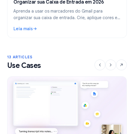
Organizar sua Caixa de Entrada em 2026
Aprenda a usar os marcadores do Gmail para
organizar sua caixa de entrada. Crie, aplique cores e
aninhe marcadores, e automatize-os com filtros para
Leia mais
um fluxo de trabalho de e-mail mais limpo.
: Marcadores do Gmail: Guia Completo para Organizar sua
13 ARTICLES
Use Cases