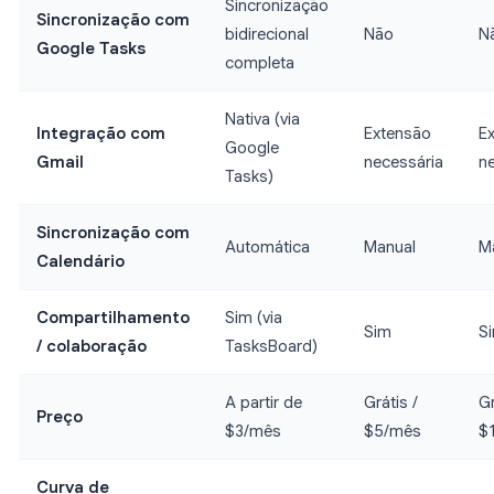
Sincronização
Sincronização com
bidirecional
Não
N
Google Tasks
completa
Nativa (via
Integração com
Extensão
E
Google
Gmail
necessária
n
Tasks)
Sincronização com
Automática
Manual
M
Calendário
Compartilhamento
Sim (via
Sim
S
/ colaboração
TasksBoard)
A partir de
Grátis /
Gr
Preço
$3/mês
$5/mês
$
Curva de