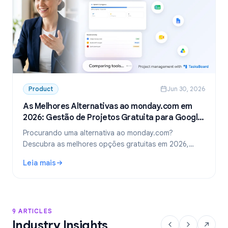
Product
Jun 30, 2026
As Melhores Alternativas ao monday.com em
2026: Gestão de Projetos Gratuita para Google
Workspace
Procurando uma alternativa ao monday.com?
Descubra as melhores opções gratuitas em 2026,
incluindo a escolha ideal para equipes que usam
Leia mais
Google Workspace: o TasksBoard.
: As Melhores Alternativas ao monday.com em 2026: Gest
9 ARTICLES
Industry Insights