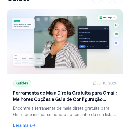
Guides
Jul 10, 2026
Ferramenta de Mala Direta Gratuita para Gmail:
Melhores Opções e Guia de Configuração
(2026)
Encontre a ferramenta de mala direta gratuita para
Gmail que melhor se adapta ao tamanho da sua lista.
Compare os planos gratuitos do YAMM, Mailmeteor e
Leia mais
Mail Merge, e aprenda a enviar e-mails personalizados
: Ferramenta de Mala Direta Gratuita para Gmail: Melhore