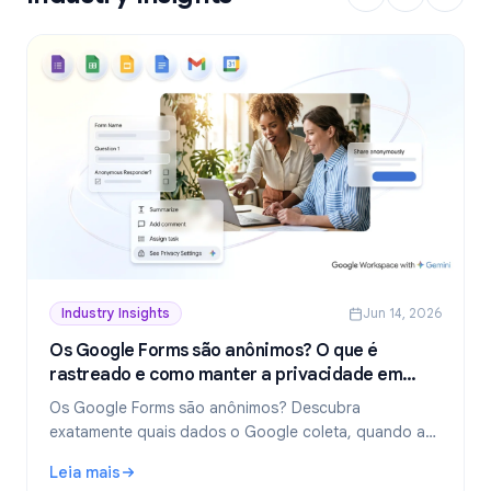
Industry Insights
Jun 14, 2026
Os Google Forms são anônimos? O que é
rastreado e como manter a privacidade em
2026
Os Google Forms são anônimos? Descubra
exatamente quais dados o Google coleta, quando as
respostas revelam sua identidade e como criar
Leia mais
formulários verdadeiramente anônimos em 2026.
: Os Google Forms são anônimos? O que é rastreado e c