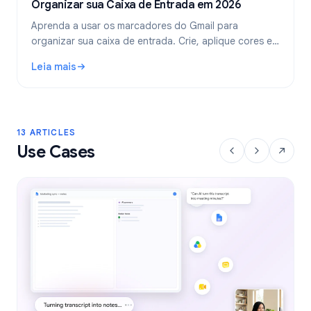
Organizar sua Caixa de Entrada em 2026
Aprenda a usar os marcadores do Gmail para
organizar sua caixa de entrada. Crie, aplique cores e
aninhe marcadores, e automatize-os com filtros para
Leia mais
um fluxo de trabalho de e-mail mais limpo.
: Marcadores do Gmail: Guia Completo para Organizar sua
13 ARTICLES
Use Cases