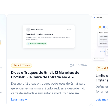
Leia mais
para desktop e celular.
nalizados
Gmail: Melhores Opções e Guia de Configuração (2026)
: Como Desativar a IA no Gmail: Desabilite o Gemini
Tips & Tricks
Jun 6, 202
n 21, 2026
Dicas e Truques do Gmail: 12 Maneiras de