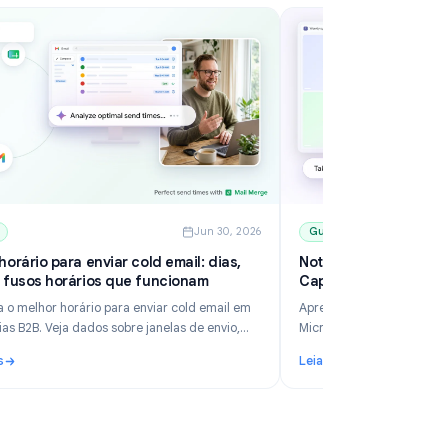
6
Guides
Jun 30, 2026
Melhor horário para enviar cold email: dias,
N
horas e fusos horários que funcionam
C
D
Descubra o melhor horário para enviar cold email em
Ap
estratégias B2B. Veja dados sobre janelas de envio,
Mi
fusos horários, agendamento no Gmail e como o Mail
Te