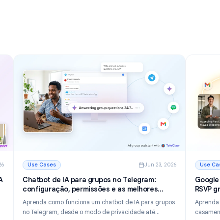
 para
Dominar Sua Caixa de Entrada em 2026
026
Descubra 12 dicas e truques poderosos do Gmail para
a
gerenciar e-mails mais rápido, reduzir a desordem da
 cores e
caixa de entrada e aumentar a produtividade em
ros para
2026.
Leia mais
 Organizar sua Caixa de Entrada em 2026
: Dicas e Truques do Gmail: 12 Maneiras de Dominar 