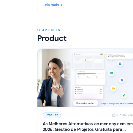
Use Cases
Ju
Notas de reunião com ChatGPT: como 
para registrar e resumir reuniões
Aprenda a usar o ChatGPT para notas de reu
Google Docs. Crie modelos, resuma transcri
extraia tarefas com o GPT Workspace.
Leia mais
: Notas de reunião com ChatGPT: como usar I
17 ARTICLES
Product