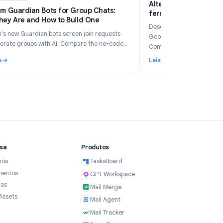
6
Industry Insights
Jun 5, 2026
Al
Telegram Guardian Bots for Group Chats:
fe
What They Are and How to Build One
p
De
Telegram's new Guardian bots screen join requests
Go
and moderate groups with AI. Compare the no-code
Co
TeleClaw path vs manual webhooks and pick the right
Leia mais
Le
setup.
a sua empresa em 2026?
: Telegram Guardian Bots for Group Chats: What They Are and
: 