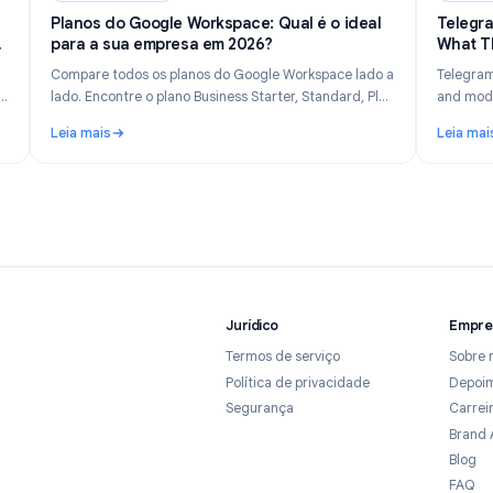
n 14, 2026
Industry Insights
Jun 8, 202
e é
Planos do Google Workspace: Qual é o ideal
de em
para a sua empresa em 2026?
Compare todos os planos do Google Workspace lado a
ando as
lado. Encontre o plano Business Starter, Standard, Plus
ar
ou Enterprise ideal com base no tamanho da sua
Leia mais
2026.
equipe, orçamento e necessidades de recursos.
rastreado e como manter a privacidade em 2026
: Planos do Google Workspace: Qual é o ideal para 