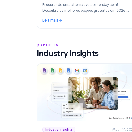
Product
Ju
As Melhores Alternativas ao monday.
2026: Gestão de Projetos Gratuita pa
Google Workspace
Procurando uma alternativa ao monday.com?
Descubra as melhores opções gratuitas em 
incluindo a escolha ideal para equipes que u
Leia mais
Google Workspace: o TasksBoard.
: As Melhores Alternativas ao monday.com 
9 ARTICLES