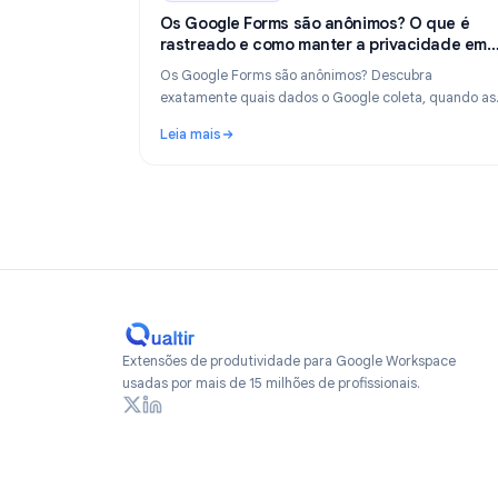
Industry Insights
Industry Insights
Ju
Os Google Forms são anônimos? O qu
rastreado e como manter a privacida
2026
Os Google Forms são anônimos? Descubra
exatamente quais dados o Google coleta, qu
respostas revelam sua identidade e como cri
Leia mais
formulários verdadeiramente anônimos em 
: Os Google Forms são anônimos? O que é 