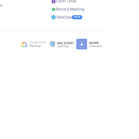
Empresa
Produtos
Sobre nós
TasksBoard
Depoimentos
GPT Workspace
Carreiras
Mail Merge
Brand Assets
Mail Agent
Blog
Mail Tracker
FAQ
Form Timer
Contato
Record Meeting
TeleClaw
NEW