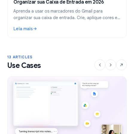
Organizar sua Caixa de Entrada em 2026
Aprenda a usar os marcadores do Gmail para
organizar sua caixa de entrada. Crie, aplique cores e
aninhe marcadores, e automatize-os com filtros para
Leia mais
um fluxo de trabalho de e-mail mais limpo.
: Marcadores do Gmail: Guia Completo para Organizar sua
13 ARTICLES
Use Cases