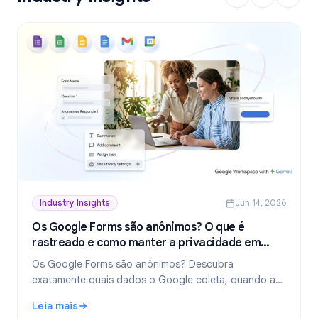
Industry Insights
Jun 14, 2026
Os Google Forms são anônimos? O que é
rastreado e como manter a privacidade em
2026
Os Google Forms são anônimos? Descubra
exatamente quais dados o Google coleta, quando as
respostas revelam sua identidade e como criar
Leia mais
formulários verdadeiramente anônimos em 2026.
: Os Google Forms são anônimos? O que é rastreado e c