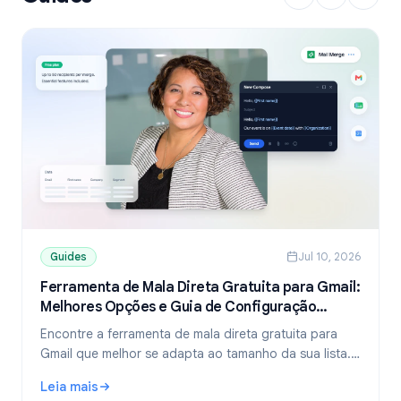
Guides
Jul 10, 2026
Ferramenta de Mala Direta Gratuita para Gmail:
Melhores Opções e Guia de Configuração
(2026)
Encontre a ferramenta de mala direta gratuita para
Gmail que melhor se adapta ao tamanho da sua lista.
Compare os planos gratuitos do YAMM, Mailmeteor e
Leia mais
Mail Merge, e aprenda a enviar e-mails personalizados
: Ferramenta de Mala Direta Gratuita para Gmail: Melhore