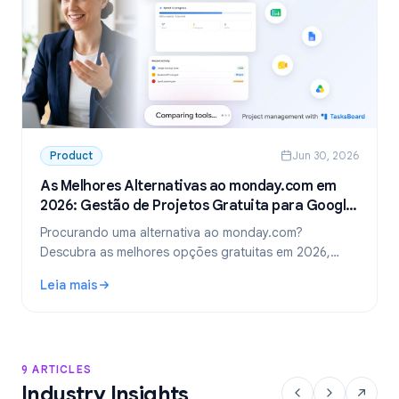
Product
Jun 30, 2026
As Melhores Alternativas ao monday.com em
2026: Gestão de Projetos Gratuita para Google
Workspace
Procurando uma alternativa ao monday.com?
Descubra as melhores opções gratuitas em 2026,
incluindo a escolha ideal para equipes que usam
Leia mais
Google Workspace: o TasksBoard.
: As Melhores Alternativas ao monday.com em 2026: Gest
9 ARTICLES
Industry Insights