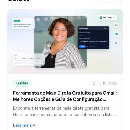
Guides
Jul 10, 2026
Ferramenta de Mala Direta Gratuita para Gmail:
Melhores Opções e Guia de Configuração
(2026)
Encontre a ferramenta de mala direta gratuita para
Gmail que melhor se adapta ao tamanho da sua lista.
Compare os planos gratuitos do YAMM, Mailmeteor e
Leia mais
Mail Merge, e aprenda a enviar e-mails personalizados
: Ferramenta de Mala Direta Gratuita para Gmail: Melhore