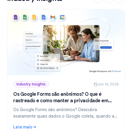
Industry Insights
Jun 14, 2026
Os Google Forms são anônimos? O que é
rastreado e como manter a privacidade em
2026
Os Google Forms são anônimos? Descubra
exatamente quais dados o Google coleta, quando as
respostas revelam sua identidade e como criar
Leia mais
formulários verdadeiramente anônimos em 2026.
: Os Google Forms são anônimos? O que é rastreado e c