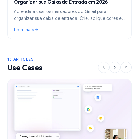
Organizar sua Caixa de Entrada em 2026
Aprenda a usar os marcadores do Gmail para
organizar sua caixa de entrada. Crie, aplique cores e
aninhe marcadores, e automatize-os com filtros para
Leia mais
um fluxo de trabalho de e-mail mais limpo.
: Marcadores do Gmail: Guia Completo para Organizar sua
13 ARTICLES
Use Cases