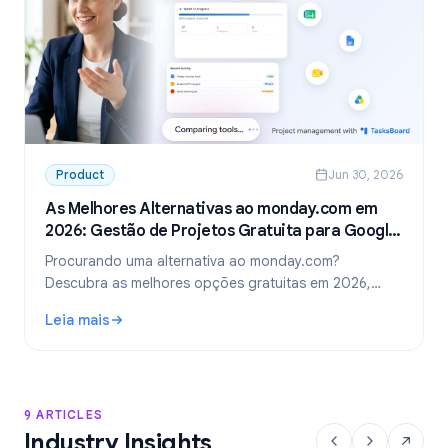
Product
Jun 30, 2026
As Melhores Alternativas ao monday.com em
2026: Gestão de Projetos Gratuita para Google
Workspace
Procurando uma alternativa ao monday.com?
Descubra as melhores opções gratuitas em 2026,
incluindo a escolha ideal para equipes que usam
Leia mais
Google Workspace: o TasksBoard.
: As Melhores Alternativas ao monday.com em 2026: Gest
9 ARTICLES
Industry Insights