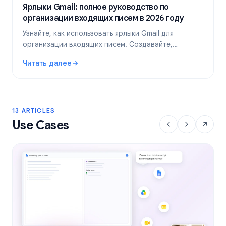
Ярлыки Gmail: полное руководство по
организации входящих писем в 2026 году
Узнайте, как использовать ярлыки Gmail для
организации входящих писем. Создавайте,
раскрашивайте и вкладывайте ярлыки друг в друга,
Читать далее
а затем автоматизируйте их с помощью фильтров
: Ярлыки Gmail: полное руководство по организации вх
для более эффективной работы с почтой.
13 ARTICLES
Use Cases