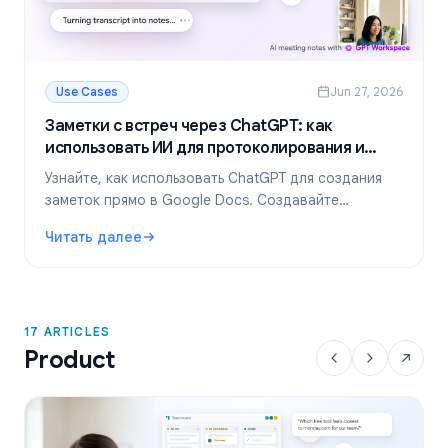
Use Cases
Jun 27, 2026
Заметки с встреч через ChatGPT: как
использовать ИИ для протоколирования и
суммаризации
Узнайте, как использовать ChatGPT для создания
заметок прямо в Google Docs. Создавайте
шаблоны, резюмируйте транскрипты и выделяйте
Читать далее
задачи с помощью GPT Workspace.
: Заметки с встреч через ChatGPT: как использовать И
17 ARTICLES
Product