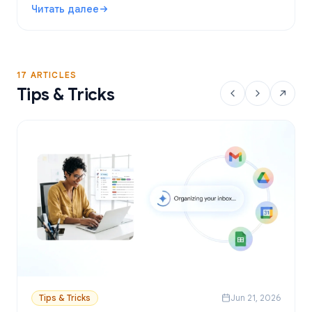
Читать далее
персонализированные письма через Google
: Бесплатные инструменты для Mail Merge в Gmail: луч
Таблицы.
17 ARTICLES
Tips & Tricks
Tips & Tricks
Jun 21, 2026