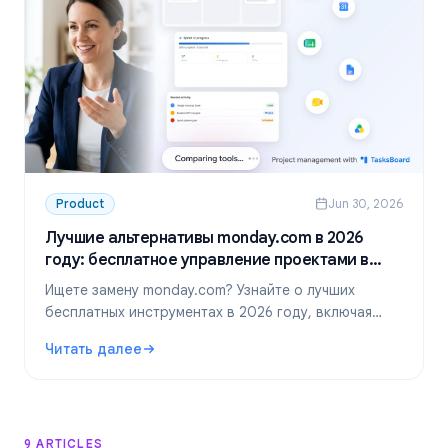
Product
Jun 30, 2026
Лучшие альтернативы monday.com в 2026
году: бесплатное управление проектами в
Google Workspace
Ищете замену monday.com? Узнайте о лучших
бесплатных инструментах в 2026 году, включая
идеальное решение для команд в Google
Читать далее
Workspace — TasksBoard.
: Лучшие альтернативы monday.com в 2026 году: беспл
9 ARTICLES