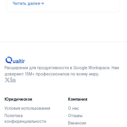
Читать далее
по-настоящему анонимные формы в 2026 году.
: Являются ли Google Forms анонимными? Что отслежив
Расширения для продуктивности в Google Workspace. Нам
доверяют 15M+ профессионалов по всему миру.
Юридическое
Компания
Условия использования
О нас
Политика
Отзывы
конфиденциальности
Вакансии