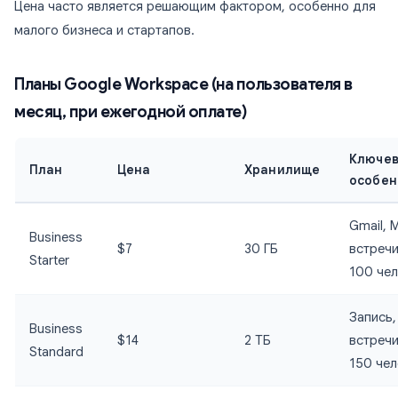
Цена часто является решающим фактором, особенно для
малого бизнеса и стартапов.
Планы Google Workspace (на пользователя в
месяц, при ежегодной оплате)
Ключе
План
Цена
Хранилище
особен
Gmail, 
Business
$7
30 ГБ
встреч
Starter
100 че
Запись,
Business
$14
2 ТБ
встреч
Standard
150 чел