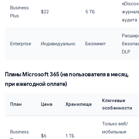
eDiscov
Business
$22
5 ТБ
журнал
Plus
аудита
Расшир
Enterprise
Индивидуально
Безлимит
безопас
DLP
Планы Microsoft 365 (на пользователя в месяц,
при ежегодной оплате)
Ключевые
План
Цена
Хранилище
особенности
Только веб/
Business
мобильные
$6
1 ТБ