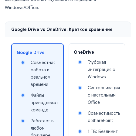
Windows/Office.
Google Drive vs OneDrive: Краткое сравнение
OneDrive
Google Drive
Глубокая
Совместная
интеграция с
работа в
Windows
реальном
времени
Синхронизация
с настольным
Файлы
Office
принадлежат
команде
Совместимость
с SharePoint
Работает в
любом
1 ТБ: Безлимит
браузере