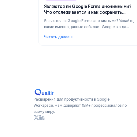
Industry Insights
Industry Insights
Ju
Являются ли Google Forms анонимн
Что отслеживается и как сохранить
конфиденциальность в 2026 году
Являются ли Google Forms анонимными? Уз
какие именно данные собирает Google, ког
ответы раскрывают вашу личность и как со
Читать далее
по-настоящему анонимные формы в 2026 г
: Являются ли Google Forms анонимными?