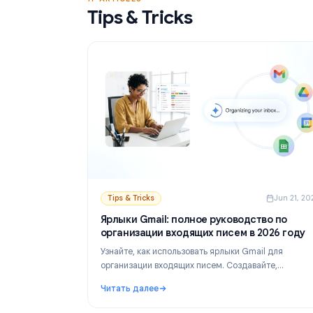
Читать далее
персонализированные письма через Googl
: Бесплатные инструменты для Mail Merge 
Таблицы.
17 ARTICLES
Tips & Tricks
Tips & Tricks
Ju