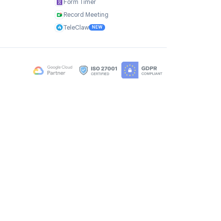
я
Продукты
TasksBoard
GPT Workspace
и
Mail Merge
ые материалы
Mail Agent
Mail Tracker
Form Timer
ы
Record Meeting
TeleClaw
NEW