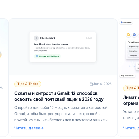
Читать далее
компьютера и мобильных устройств.
e
в Gmail: лучшие варианты и настройка (2026)
: Как отключить ИИ в Gmail: Пошаговое отключение
Tips & Tricks
Jun 6, 202
n 21, 2026
Советы и хитрости Gmail: 12 способов