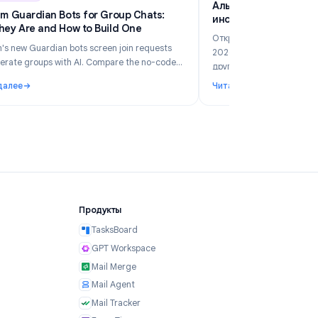
6
Industry Insights
Jun 5, 2026
А
Telegram Guardian Bots for Group Chats:
и
What They Are and How to Build One
2
От
Telegram's new Guardian bots screen join requests
20
and moderate groups with AI. Compare the no-code
др
TeleClaw path vs manual webhooks and pick the right
за
Читать далее
Чи
setup.
 году
шего бизнеса в 2026 году?
: Telegram Guardian Bots for Group Chats: What They Are and
: 