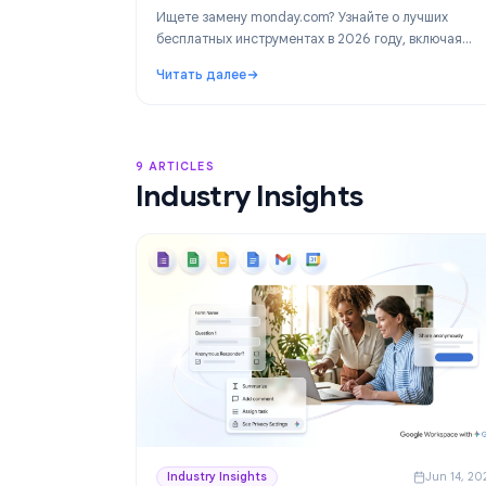
Product
Ju
Лучшие альтернативы monday.com в
году: бесплатное управление проек
Google Workspace
Ищете замену monday.com? Узнайте о лучш
бесплатных инструментах в 2026 году, вкл
идеальное решение для команд в Google W
Читать далее
— TasksBoard.
: Лучшие альтернативы monday.com в 202
9 ARTICLES