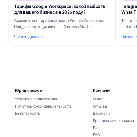
n 14, 2026
Industry Insights
Jun 8, 202
ыми?
Тарифы Google Workspace: какой выбрать
для вашего бизнеса в 2026 году?
найте,
Сравните все тарифные планы Google Workspace.
да
Найдите подходящий план Business Starter,
здавать
Standard, Plus или Enterprise в зависимости от
Читать далее
оду.
размера вашей команды, бюджета и необходимых
 Что отслеживается и как сохранить конфиденциальность в 2026
: Тарифы Google Workspace: какой выбрать для ва