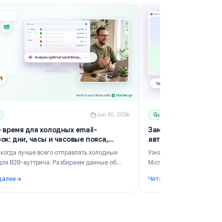
6
Guides
Jun 30, 2026
Лучшее время для холодных email-
За
рассылок: дни, часы и часовые пояса,
а
которые работают
Узнайте, когда лучше всего отправлять холодные
Уз
письма для B2B-ауттрича. Разбираем данные об
Mi
эффективности, правила часовых поясов,
вс