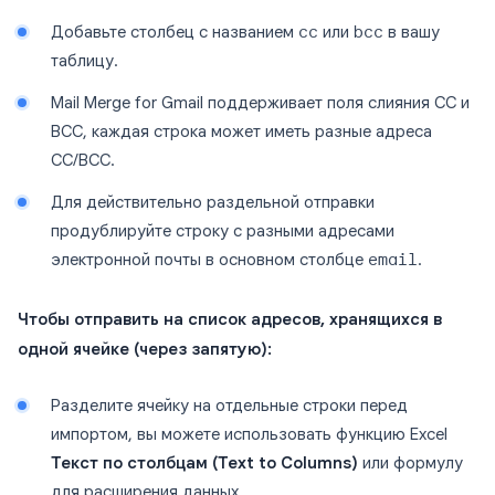
Добавьте столбец с названием
cc
или
bcc
в вашу
таблицу.
Mail Merge for Gmail поддерживает поля слияния CC и
BCC, каждая строка может иметь разные адреса
CC/BCC.
Для действительно раздельной отправки
продублируйте строку с разными адресами
электронной почты в основном столбце
email
.
Чтобы отправить на список адресов, хранящихся в
одной ячейке (через запятую):
Разделите ячейку на отдельные строки перед
импортом, вы можете использовать функцию Excel
Текст по столбцам (Text to Columns)
или формулу
для расширения данных.