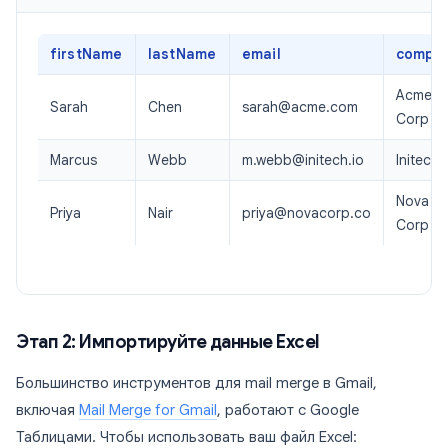
firstName
lastName
email
compa
Acme
Sarah
Chen
sarah@acme.com
Corp
Marcus
Webb
m.webb@initech.io
Initech
Nova
Priya
Nair
priya@novacorp.co
Corp
Этап 2: Импортируйте данные Excel
Большинство инструментов для mail merge в Gmail,
включая
Mail Merge for Gmail
, работают с Google
Таблицами. Чтобы использовать ваш файл Excel: