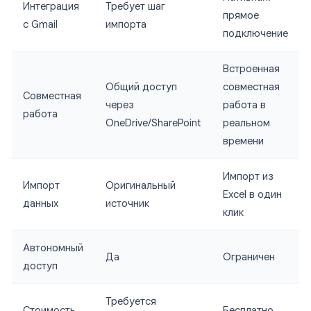
Интеграция
Требует шаг
прямое
с Gmail
импорта
подключение
Встроенная
Общий доступ
совместная
Совместная
через
работа в
работа
OneDrive/SharePoint
реальном
времени
Импорт из
Импорт
Оригинальный
Excel в один
данных
источник
клик
Автономный
Да
Ограничен
доступ
Требуется
Стоимость
Бесплатно