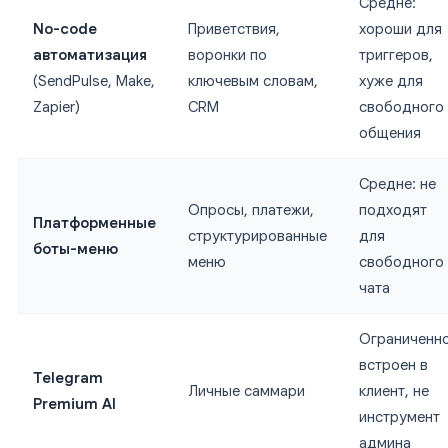
Средне:
No-code
Приветствия,
хороши для
автоматизация
воронки по
триггеров,
(SendPulse, Make,
ключевым словам,
хуже для
Zapier)
CRM
свободного
общения
Средне: не
Опросы, платежи,
подходят
Платформенные
структурированные
для
боты-меню
меню
свободного
чата
Ограниченно
встроен в
Telegram
Личные саммари
клиент, не
Premium AI
инструмент
админа