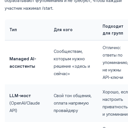
обрабатывают @упоминания и не требуют, чтобы каждый
участник нажимал /start.
Подходит
Тип
Для кого
для групп
Отлично:
Сообществам,
ответы по
Managed AI-
которым нужно
упоминанию
ассистенты
решение «здесь и
не нужны
сейчас»
API-ключи
Хорошо, есл
LLM-мост
Свой тон общения,
настроить
(OpenAI/Claude
оплата напрямую
приватность
API)
провайдеру
и упоминани