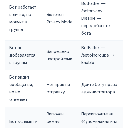
BotFather →
Бот работает
/setprivacy →
в личке, но
Включен
Disable →
молчит в
Privacy Mode
передобавьте
группе
бота
Бот не
BotFather →
Запрещено
добавляется
/setjoingroups →
настройками
в группы
Enable
Бот видит
сообщения,
Нет прав на
Дайте боту права
но не
отправку
администратора
отвечает
Включен
Переключите на
Бот «спамит»
режим
@упоминания или