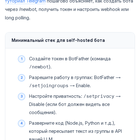
туториал Telegram
пошагово объясняет, как создать бота
через /newbot, получить токен и настроить webhook или
long polling.
Минимальный стек для self-hosted бота
Создайте токен в BotFather (команда
/newbot
).
Разрешите работу в группах: BotFather →
/setjoingroups
→ Enable.
Настройте приватность:
/setprivacy
→
Disable (если бот должен видеть все
сообщения).
Разверните код (Node.js, Python и т.д.),
который пересылает текст из группы в API
вашей LLM.