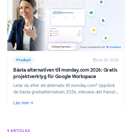
Product
Jun 30, 2026
Bästa alternativen till monday.com 2026: Gratis
projektverktyg för Google Workspace
Letar du efter ett alternativ till monday.com? Upptäck
de bästa gratisalternativen 2026, inklusive det främsta
valet för team som använder Google Workspace:
Läs mer
TasksBoard.
: Bästa alternativen till monday.com 2026: Gratis projekt
9 ARTICLES