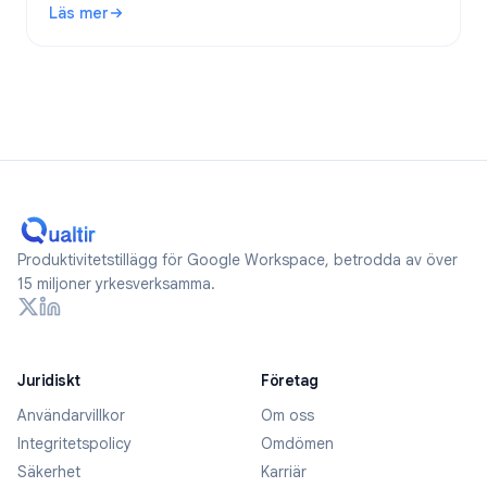
Läs mer
: Är Google Forms anonyma? Vad spåras och hur håller du 
Produktivitetstillägg för Google Workspace, betrodda av över
15 miljoner yrkesverksamma.
Juridiskt
Företag
Användarvillkor
Om oss
Integritetspolicy
Omdömen
Säkerhet
Karriär