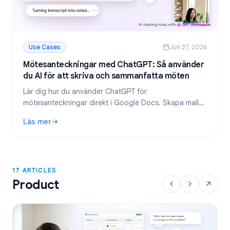
Use Cases
Jun 27, 2026
Mötesanteckningar med ChatGPT: Så använder
du AI för att skriva och sammanfatta möten
Lär dig hur du använder ChatGPT för
mötesanteckningar direkt i Google Docs. Skapa mallar,
sammanfatta transkriberingar och extrahera att göra-
Läs mer
listor med GPT Workspace.
: Mötesanteckningar med ChatGPT: Så använder du AI för 
17 ARTICLES
Product