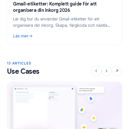
Gmail-etiketter: Komplett guide för att
organisera din inkorg 2026
Lär dig hur du använder Gmail-etiketter för att
organisera din inkorg. Skapa, färgkoda och nästla
etiketter, och automatisera dem sedan med filter för
Läs mer
ett effektivare e-postflöde.
: Gmail-etiketter: Komplett guide för att organisera din in
13 ARTICLES
Use Cases