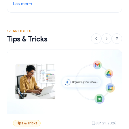
Läs mer
Google Sheets.
: Gratis verktyg för utskick i Gmail: Bästa alternativen och
17 ARTICLES
Tips & Tricks
Tips & Tricks
Jun 21, 2026