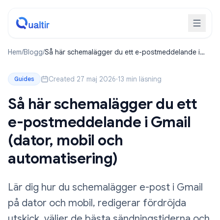
Hem
/
Blogg
/
Så här schemalägger du ett e-postmeddelande i
Gmail (dator, mobil och automatisering)
Created 27 maj 2026
·
13 min läsning
Guides
Så här schemalägger du ett
e-postmeddelande i Gmail
(dator, mobil och
automatisering)
Lär dig hur du schemalägger e-post i Gmail
på dator och mobil, redigerar fördröjda
utskick, väljer de bästa sändningstiderna och