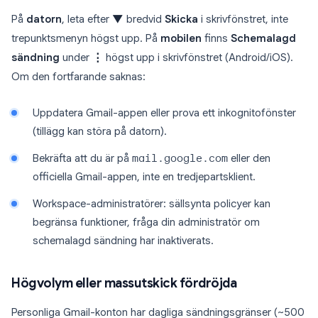
På
datorn
, leta efter
▼
bredvid
Skicka
i skrivfönstret, inte
trepunktsmenyn högst upp. På
mobilen
finns
Schemalagd
sändning
under
⋮
högst upp i skrivfönstret (Android/iOS).
Om den fortfarande saknas:
Uppdatera Gmail-appen eller prova ett inkognitofönster
(tillägg kan störa på datorn).
Bekräfta att du är på
mail.google.com
eller den
officiella Gmail-appen, inte en tredjepartsklient.
Workspace-administratörer: sällsynta policyer kan
begränsa funktioner, fråga din administratör om
schemalagd sändning har inaktiverats.
Högvolym eller massutskick fördröjda
Personliga Gmail-konton har dagliga sändningsgränser (~500