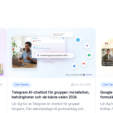
t
inkorg under 2026
Upptäck 12 kraftfulla Gmail-tips och tricks för att
tt
hantera e-post snabbare, minska röran i inkorgen och
ästla
öka produktiviteten under 2026.
lter för
Läs mer
anisera din inkorg 2026
: Gmail-tips och tricks: 12 sätt att bemästra din inko