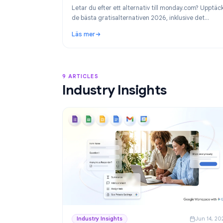
Product
Ju
Bästa alternativen till monday.com 20
Gratis projektverktyg för Google Wor
Letar du efter ett alternativ till monday.com
de bästa gratisalternativen 2026, inklusive d
främsta valet för team som använder Google
Läs mer
Workspace: TasksBoard.
: Bästa alternativen till monday.com 2026: 
9 ARTICLES