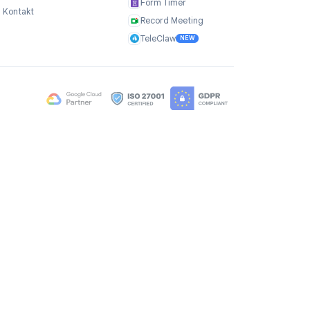
Företag
Produkter
r
Om oss
TasksBoard
cy
Omdömen
GPT Workspace
Karriär
Mail Merge
Brand Assets
Mail Agent
Blogg
Mail Tracker
FAQ
Form Timer
Kontakt
Record Meeting
TeleClaw
NEW