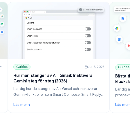
Guides
Jul 5, 202
ul 10, 2026
Hur man stänger av AI i Gmail: Inaktivera
ta
Gemini steg för steg (2026)
Lär dig hur du stänger av AI i Gmail och inaktiverar
om passar
Gemini-funktioner som Smart Compose, Smart Reply
ailmeteor
och Gemini-panelen. Steg för steg för dator och
mejl från