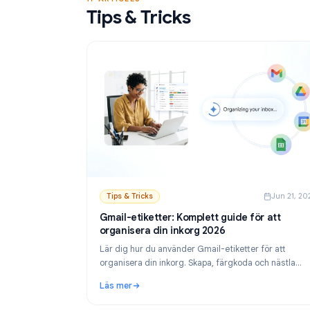
Läs mer
Google Sheets.
: Gratis verktyg för utskick i Gmail: Bästa a
17 ARTICLES
Tips & Tricks
Tips & Tricks
Ju