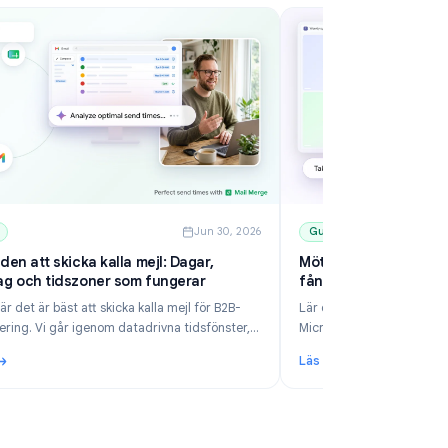
6
Guides
Jun 30, 2026
Bästa tiden att skicka kalla mejl: Dagar,
Mö
klockslag och tidszoner som fungerar
få
Lär dig när det är bäst att skicka kalla mejl för B2B-
Lä
prospektering. Vi går igenom datadrivna tidsfönster,
Mi
tidszonsregler, schemaläggning i Gmail och hur Mail
an