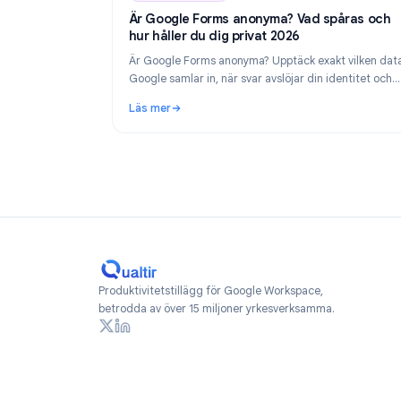
Industry Insights
Industry Insights
Ju
Är Google Forms anonyma? Vad spåra
hur håller du dig privat 2026
Är Google Forms anonyma? Upptäck exakt vil
Google samlar in, när svar avslöjar din identi
hur du skapar genuint anonyma formulär 202
Läs mer
: Är Google Forms anonyma? Vad spåras och 