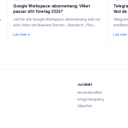
n 14, 2026
Industry Insights
Jun 8, 202
s och
Google Workspace-abonnemang: Vilket
passar ditt företag 2026?
ken data
Jämför alla Google Workspace-abonnemang sida vid
tet och
sida. Hitta rätt Business Starter-, Standard-, Plus-
6.
eller Enterprise-plan baserat på teamstorlek, budget
Läs mer
och behov av funktioner.
hur håller du dig privat 2026
: Google Workspace-abonnemang: Vilket passar ditt