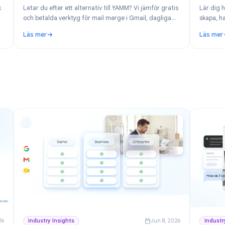
n 30, 2026
Product
Jun 19, 202
26:
Alternativ till YAMM: Bästa verktygen för mail
kspace
merge i Gmail 2026
? Upptäck
Letar du efter ett alternativ till YAMM? Vi jämför gratis
et
och betalda verktyg för mail merge i Gmail, dagliga
begränsningar och när det är dags att byta från Yet
Läs mer
Another Mail Merge.
Gratis projektverktyg för Google Workspace
: Alternativ till YAMM: Bästa verktygen för mail merge