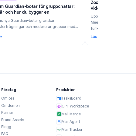
6
Industry Insights
Jun 5, 2026
Zo
Telegram Guardian-botar för gruppchattar:
v
Vad de är och hur du bygger en
Up
Telegrams nya Guardian-botar granskar
Me
medlemsförfrågningar och modererar grupper med
fu
AI. Jämför no-code-alternativet TeleClaw med
Läs mer
Lä
manuella webhooks och välj rätt upplägg.
 företag 2026?
: Telegram Guardian-botar för gruppchattar: Vad de är och hu
: 