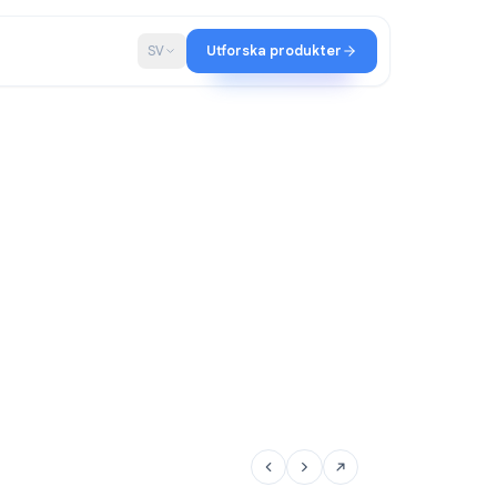
ap
Blogg
SV
Utforska produkter
ltir-teamet