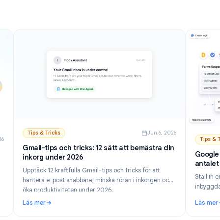
Läs mer
mobil.
lternativen och guide (2026)
: Hur man stänger av AI i Gmail: Inaktivera Gemini ste
Tips & Tricks
Jun 6, 202
n 21, 2026
Gmail-tips och tricks: 12 sätt att bemästra din