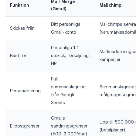
Mail Merge
Funktion
Mailchimp
(Gmail)
Ditt personliga
Mailchimps servra
Skickas från
Gmail-konto
(varumärkesdomä
Personliga 1:1-
Marknadsföringsn
Bäst för
utskick, försäljning,
kampanjer
HR
Full
sammanslagning
Sammanslagnings
Personalisering
från Google
målgruppssegmen
Sheets
Gmails
Upp till 500 00
E-postgränser
sändningsgränser
(betalplaner)
(500: 2 000/dag)