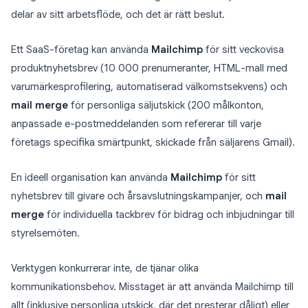
delar av sitt arbetsflöde, och det är rätt beslut.
Ett SaaS-företag kan använda
Mailchimp
för sitt veckovisa
produktnyhetsbrev (10 000 prenumeranter, HTML-mall med
varumärkesprofilering, automatiserad välkomstsekvens) och
mail merge
för personliga säljutskick (200 målkonton,
anpassade e-postmeddelanden som refererar till varje
företags specifika smärtpunkt, skickade från säljarens Gmail).
En ideell organisation kan använda
Mailchimp
för sitt
nyhetsbrev till givare och årsavslutningskampanjer, och
mail
merge
för individuella tackbrev för bidrag och inbjudningar till
styrelsemöten.
Verktygen konkurrerar inte, de tjänar olika
kommunikationsbehov. Misstaget är att använda Mailchimp till
allt (inklusive personliga utskick, där det presterar dåligt) eller