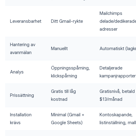
Mailchimps
Leveransbarhet
Ditt Gmail-rykte
delade/dedikerade
adresser
Hantering av
Manuellt
Automatiskt (lagk
avanmälan
Öppningsspårning,
Detaljerade
Analys
klickspårning
kampanjrapporter
Gratis till låg
Gratisnivå, betald
Prissättning
kostnad
$13/månad
Installation
Minimal (Gmail +
Kontoskapande,
krävs
Google Sheets)
listinställning, mal