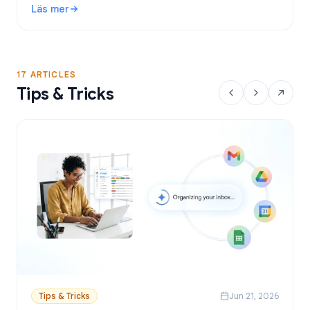
Läs mer
Google Sheets.
: Gratis verktyg för utskick i Gmail: Bästa alternativen och
17 ARTICLES
Tips & Tricks
Tips & Tricks
Jun 21, 2026