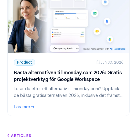
Product
Jun 30, 2026
Bästa alternativen till monday.com 2026: Gratis
projektverktyg för Google Workspace
Letar du efter ett alternativ till monday.com? Upptäck
de bästa gratisalternativen 2026, inklusive det främsta
valet för team som använder Google Workspace:
Läs mer
TasksBoard.
: Bästa alternativen till monday.com 2026: Gratis projekt
9 ARTICLES