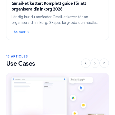
Gmail-etiketter: Komplett guide för att
organisera din inkorg 2026
Lär dig hur du använder Gmail-etiketter för att
organisera din inkorg. Skapa, färgkoda och nästla
etiketter, och automatisera dem sedan med filter för
Läs mer
ett effektivare e-postflöde.
: Gmail-etiketter: Komplett guide för att organisera din in
13 ARTICLES
Use Cases