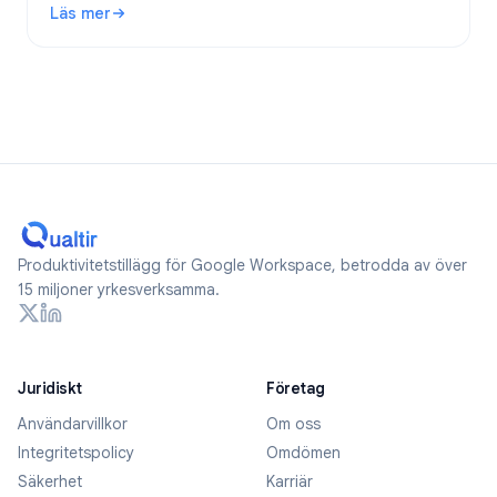
Läs mer
: Är Google Forms anonyma? Vad spåras och hur håller du 
Produktivitetstillägg för Google Workspace, betrodda av över
15 miljoner yrkesverksamma.
Juridiskt
Företag
Användarvillkor
Om oss
Integritetspolicy
Omdömen
Säkerhet
Karriär