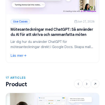
Use Cases
Jun 27, 2026
Mötesanteckningar med ChatGPT: Så använder
du AI för att skriva och sammanfatta möten
Lär dig hur du använder ChatGPT för
mötesanteckningar direkt i Google Docs. Skapa mallar,
sammanfatta transkriberingar och extrahera att göra-
Läs mer
listor med GPT Workspace.
: Mötesanteckningar med ChatGPT: Så använder du AI för 
17 ARTICLES
Product