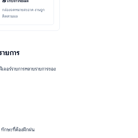
ได้ว่าคุณจะไม่สูญเสียบริบทของงาน
nbox zero
: แทนที่จะใช้อีเมลที่ยังไม่ได้อ่าน
ความสะอาดของกล่องจดหมายไว้ได้
📥 เก็บถาวรอีเมล
→
กล่องจดหมายสะอาด งานถูก
้อมลิงก์
ติดตามผล
รงานหลายรายการ