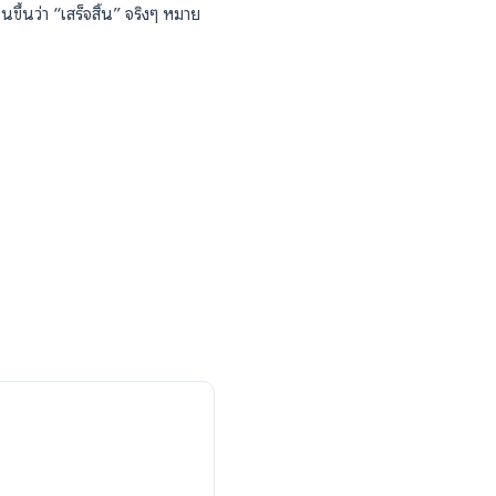
บไปที่รายการแต่ละรายการเมื่อคุณต้องการโฟกัส
้ Google Tasks สำหรับการจัดการโปรเจกต์ใน
asks)
ีหลายขั้นตอน Google Tasks รองรับงานย่อย ซึ่ง
เห็นภาพชัดเจนขึ้นว่า “เสร็จสิ้น” จริงๆ หมาย