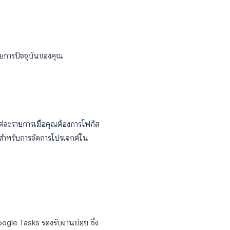
งรวดเร็ว ให้ใช้ฟีเจอร์รายการหลายรายการของ
ุณ
น, วันครบกำหนด
ุขภาพ
่ต้องเรียนให้จบ, ทักษะที่ต้องฝึกฝน
ไม่อยากลืม
ซึ่งแสดงชื่อรายการปัจจุบันของคุณ