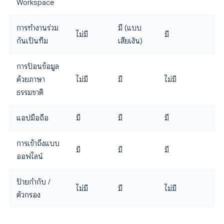
Workspace
การทำงานร่วม
มี (แบบ
ไม่มี
มี
กันเป็นทีม
เสียเงิน)
การป้อนข้อมูล
ด้วยภาษา
ไม่มี
มี
ไม่มี
ธรรมชาติ
แอปมือถือ
มี
มี
มี
การเข้าถึงแบบ
มี
มี
มี
ออฟไลน์
ป้ายกำกับ /
ไม่มี
มี
ไม่มี
ตัวกรอง