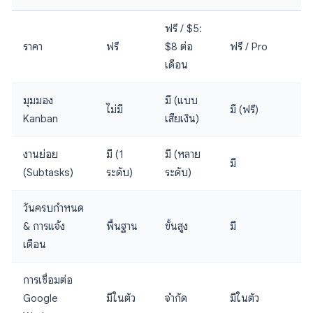
ฟรี / $5:
ราคา
ฟรี
$8 ต่อ
ฟรี / Pro
เดือน
มุมมอง
มี (แบบ
ไม่มี
มี (ฟรี)
Kanban
เสียเงิน)
งานย่อย
มี (1
มี (หลาย
มี
(Subtasks)
ระดับ)
ระดับ)
วันครบกำหนด
& การแจ้ง
พื้นฐาน
ขั้นสูง
มี
เตือน
การเชื่อมต่อ
Google
มีในตัว
จำกัด
มีในตัว