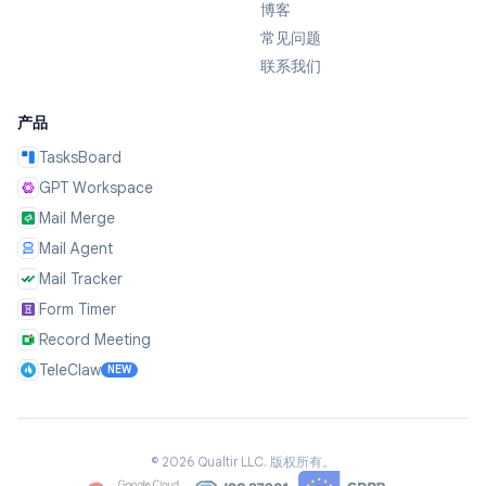
博客
常见问题
联系我们
产品
TasksBoard
GPT Workspace
Mail Merge
Mail Agent
Mail Tracker
Form Timer
Record Meeting
TeleClaw
NEW
©
2026
Qualtir LLC.
版权所有。