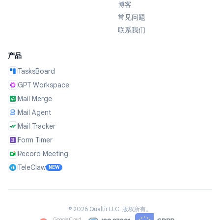
博客
常见问题
联系我们
产品
TasksBoard
GPT Workspace
Mail Merge
Mail Agent
Mail Tracker
Form Timer
Record Meeting
TeleClaw
NEW
©
2026
Qualtir LLC.
版权所有。