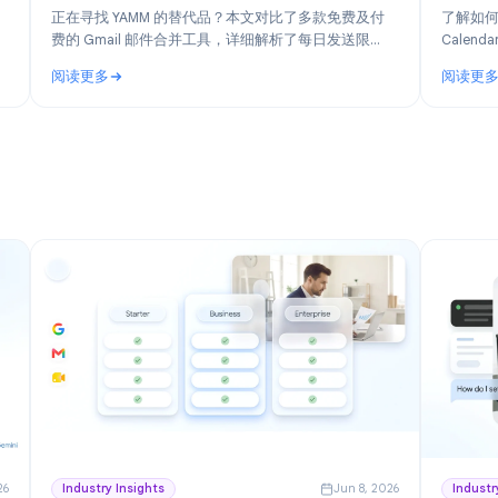
n 30, 2026
Product
Jun 19, 202
合
YAMM 替代方案：2026 年最佳 Gmail 邮件合并工
理工具
具推荐
您盘点
正在寻找 YAMM 的替代品？本文对比了多款免费及付
并重点推荐
费的 Gmail 邮件合并工具，详细解析了每日发送限
sBoard。
额，并告诉你何时该从 Yet Another Mail Merge 迁移到
阅读更多
更适合的工具。
 Google Workspace 团队的免费项目管理工具
: YAMM 替代方案：2026 年最佳 Gmail 邮件合并工具