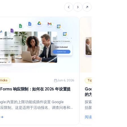
阅读更多
阅
: 冷邮件的最佳发送时间：如何选择日期、时段与时区
:
6
Tips & Tricks
Jun 6, 2026