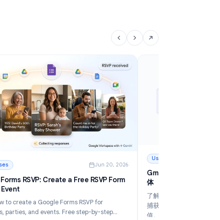
Google Forms 响应限制：如何在 2026 年设置提
G
交上限
的
通过 Google 内置的上限功能或插件设置 Google
探
Forms 响应限制。这是适用于活动报名、调查问卷和限
括
时表单的分步指南。
阅读更多
阅
: Google Forms 响应限制：如何在 2026 年设置提交上限
: