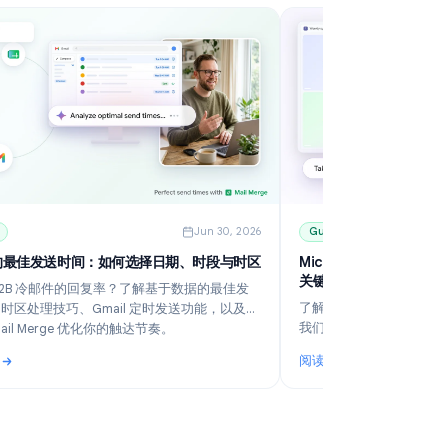
6
Guides
Jun 30, 2026
冷邮件的最佳发送时间：如何选择日期、时段与时区
M
关
想提升 B2B 冷邮件的回复率？了解基于数据的最佳发
了
送时段、时区处理技巧、Gmail 定时发送功能，以及如
我
何利用 Mail Merge 优化你的触达节奏。
订