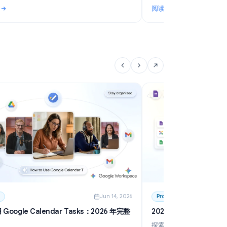
6
Use Cases
Jun 20, 2026
G
Google Forms RSVP: Create a Free RSVP Form
体
for Any Event
了
Learn how to create a Google Forms RSVP for
捕
weddings, parties, and events. Free step-by-step
值
guide with templates, tips, and automatic deadline
阅读更多
阅
setting.
佳方案指南
: Google Forms RSVP: Create a Free RSVP Form for Any Event
: