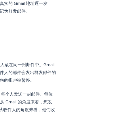
，并会损害您的发件人信誉。
（Mail Merge）
, , 即发送一封封包含每
，并从您真实的 Gmail 地址逐一发
们都不会被标记为群发邮件。
的七个技巧。
BCC）将所有人放在同一封邮件中。Gmail
包含数百名收件人的邮件会发出群发邮件的
夹，或者导致您的帐户被暂停。