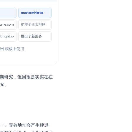
any}} 的一个小问题
总是比通用的主题效果
挑战
市场量身定制核心价值主张
定义 URL 或会议链接
email
customNote
sarah@acme.com
扩展至亚太地区
marcus@bright.io
推出了新服务
开场白。在您的邮件模板中使用