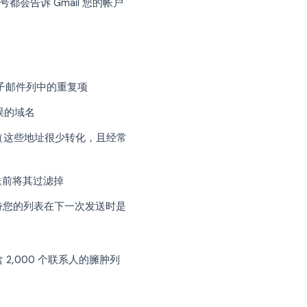
并进行一些前期研究，但回报是实实在在
高 20-30%。
信誉的最快方法之一。无效地址会产生硬退
这两个信号都会告诉 Gmail 您的帐户
E()
来删除电子邮件列中的重复项