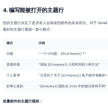
验证电子邮件格式
: 扫描明显的拼写错误，如缺
删除角色地址
: 删除
info@
,
noreply@
,
admin@
被标记为垃圾邮件）
清除退订者
: 维护一个单独的“不发送邮件”列
删除退信地址
: 在第一次发送后，删除任何退
干净的
一个包含 200 个活跃联系人的干净列表，其效果总是
表。目标是参与率，而不是数量。
4. 编写能被打开的主题行