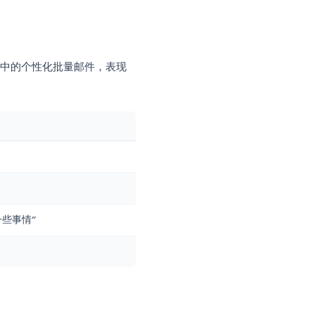
少
@
或格式错误的域名
,
support@
（这些地址很少转化，且经常
表，并在每次发送前将其过滤掉
信的地址，以保持您的列表在下一次发送时是
优于一个包含 2,000 个联系人的臃肿列