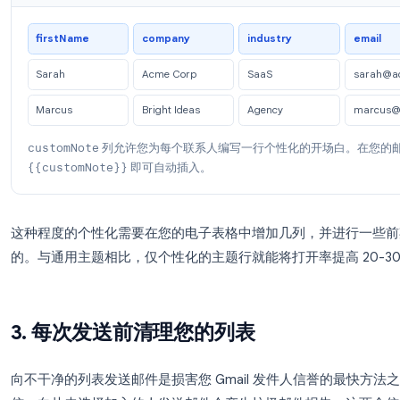
主题行
：
{{First Name}}，关于 {{Comp
更好
开场白
：提及他们的行业、最近的公告或特定的
要约或邮件正文
：细分您的列表，并为每个细分
行动呼吁（CTA）
：在相关时为每位收件人使用自
个性化批量邮件的 Google Sheets 结构示例
firstName
company
industry
Sarah
Acme Corp
SaaS
Marcus
Bright Ideas
Agency
customNote
列允许您为每个联系人编写一行个性化的