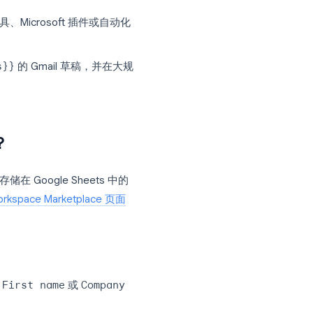
时滚动窗口内仅限 20 位收件人。
对应不同的进阶需求：保持原有的 Sheets 工作
列。
于每日收件人低于 1,500 人的偶尔社区邮件发
，因此需要别名工具、Microsoft 插件或自动化
{merge tags}}
的 Gmail 草稿，并在大规
 Merge)？
e 插件，它利用存储在 Google Sheets 中的