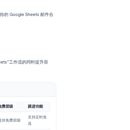
案？
式经常出现在对比指南和产品评论中：
只够发给 18 个人的班级，无法应对 500 行
法为未回复的潜在客户执行多步骤序列。
 Microsoft 365 但将联系人保存在 Google
送通知。而向陌生人进行大规模开发通常需
优化你的 Google Sheets 邮件合