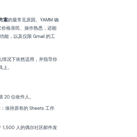
nother Mail Merge (YAMM)，
草稿看起来也完美无缺。然而，当你检查配额时发现：
个速度，你的活动需要三周才能发完，而不是三
找
YAMM 替代方案
的最常见原因。YAMM 确
迎的邮件合并插件之一，它价格亲民、操作熟悉，还能
自动跟进功能，以及仅限 Gmail 的工
分析 YAMM 在什么情况下依然适用，并指导你
规模和目标的工具上。