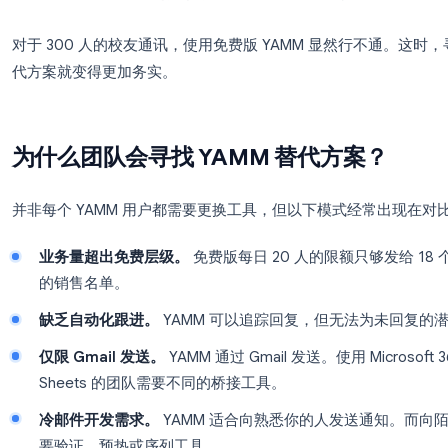
以下细节常让团队措手不及：
配额计算的是收件人，而非邮件数。
根据
YAM
耗三个配额名额。
窗口期是滚动 24 小时
，而不是午夜重置。
新的 Google Workspace 账户
即便购买了专业
400 人。
Gmail 自身的发送限制
会叠加在 YAMM 的限制
对于 300 人的校友通讯，使用免费版 YAMM 显然
代方案就变得更加务实。