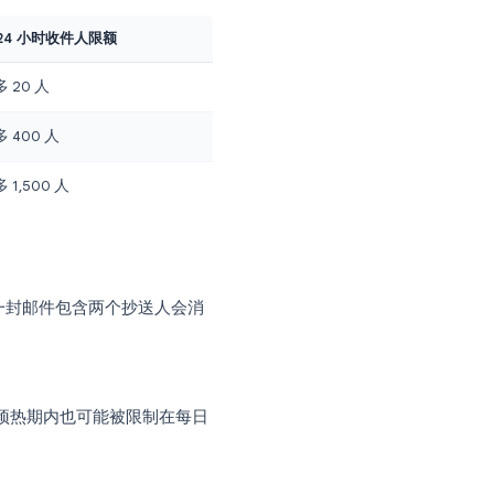
指南
涵盖了设置基础，建议在对比工具前先
 的实际限制。官方限额来自
YAMM 定价页面
每 24 小时收件人限额
最多 20 人
年
最多 400 人
年
最多 1,500 人