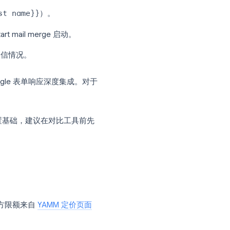
据其
Google Workspace Marketplace 页面
之一。
ail
列以及如
First name
或
Company
签（如
{{First name}}
）。
ail Merge > Start mail merge 启动。
点击、回复和退信情况。
eets 的 Google 表单响应深度集成。对于
要吸引力。