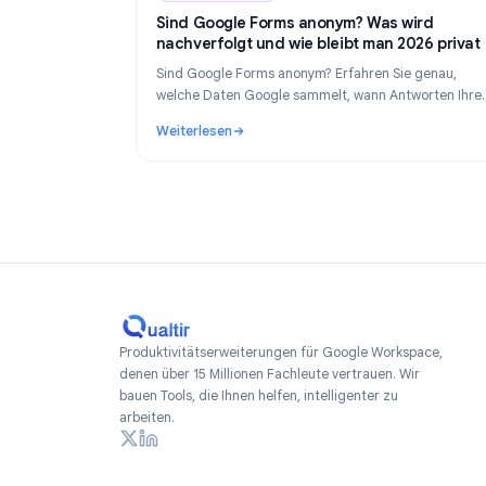
Industry Insights
Industry Insights
Ju
Sind Google Forms anonym? Was wird
nachverfolgt und wie bleibt man 2026 
Sind Google Forms anonym? Erfahren Sie gen
welche Daten Google sammelt, wann Antwort
Identität preisgeben und wie Sie 2026 wirklic
Weiterlesen
anonyme Formulare erstellen.
: Sind Google Forms anonym? Was wird nach