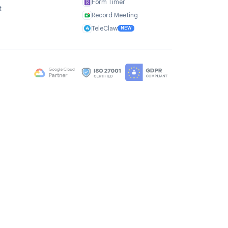
richtige Setup.
Unternehmen
Produkte
Über uns
TasksBoard
Bewertungen
GPT Workspace
Karriere
Mail Merge
Brand Assets
Mail Agent
Blog
Mail Tracker
FAQ
Form Timer
Kontakt
Record Meeting
TeleClaw
NEW