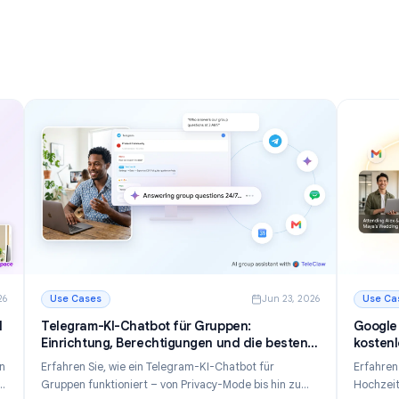
 zur
Posteingang 2026 zu meistern
ahr 2026
Entdecken Sie 12 leistungsstarke Gmail Tipps und
isation
Tricks, um E-Mails schneller zu verwalten, die
Unordnung im Posteingang zu reduzieren und die
und
Produktivität im Jahr 2026 zu steigern.
Weiterlesen
r Organisation Ihres Posteingangs im Jahr 2026
: Gmail Tipps und Tricks: 12 Wege, Ihren Posteingang