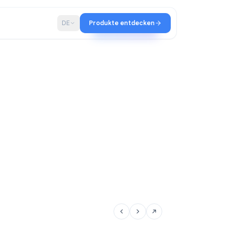
haft
Blog
DE
Produkte entdecken
altir-Team