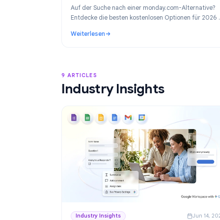
Product
Ju
Die besten monday.com-Alternativen 
Kostenloses Projektmanagement für 
Workspace
Auf der Suche nach einer monday.com-Altern
Entdecke die besten kostenlosen Optionen f
inklusive unseres Favoriten für Google Work
Weiterlesen
Teams: TasksBoard.
: Die besten monday.com-Alternativen 202
9 ARTICLES