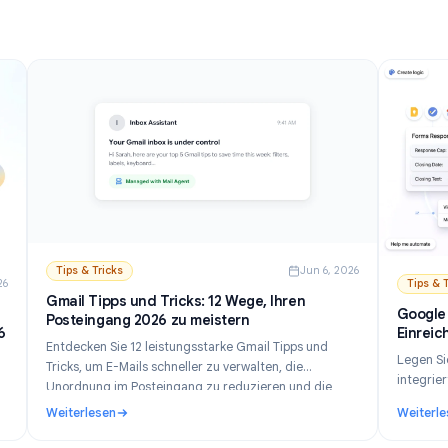
Weiterlesen
Schritt-Anleitung für Desktop und Mobil.
esten Optionen & Anleitung (2026)
: So deaktivieren Sie KI in Gmail: Gemini Schritt für S
Tips & Tricks
Jun 6, 202
n 21, 2026
Gmail Tipps und Tricks: 12 Wege, Ihren