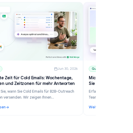
6
Guides
Jun 30, 2026
Die beste Zeit für Cold Emails: Wochentage,
Mi
Uhrzeiten und Zeitzonen für mehr Antworten
Si
Erfahren Sie, wann Sie Cold Emails für B2B-Outreach
Er
am besten versenden. Wir zeigen Ihnen
Te
datengestützte Zeitfenster, Tipps für Zeitzonen,
in