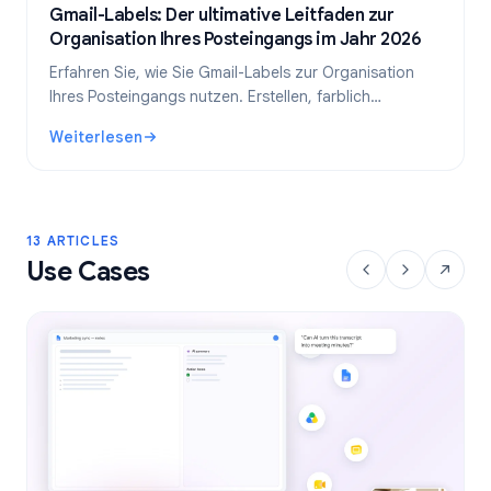
Gmail-Labels: Der ultimative Leitfaden zur
Organisation Ihres Posteingangs im Jahr 2026
Erfahren Sie, wie Sie Gmail-Labels zur Organisation
Ihres Posteingangs nutzen. Erstellen, farblich
kennzeichnen und verschachteln Sie Labels und
Weiterlesen
automatisieren Sie diese mit Filtern für einen
: Gmail-Labels: Der ultimative Leitfaden zur Organisation
effizienteren E-Mail-Workflow.
13 ARTICLES
Use Cases