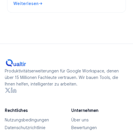
Weiterlesen
anonyme Formulare erstellen.
: Sind Google Forms anonym? Was wird nachverfolgt und w
Produktivitätserweiterungen für Google Workspace, denen
über 15 Millionen Fachleute vertrauen. Wir bauen Tools, die
Ihnen helfen, intelligenter zu arbeiten.
Rechtliches
Unternehmen
Nutzungsbedingungen
Über uns
Datenschutzrichtlinie
Bewertungen