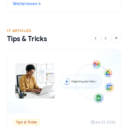
Weiterlesen
direkt aus Google Sheets versendest.
: Kostenlose Gmail-Serienbrief-Tools: Die besten Optione
17 ARTICLES
Tips & Tricks
Tips & Tricks
Jun 21, 2026