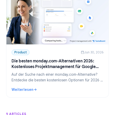
Product
Jun 30, 2026
Die besten monday.com-Alternativen 2026:
Kostenloses Projektmanagement für Google
Workspace
Auf der Suche nach einer monday.com-Alternative?
Entdecke die besten kostenlosen Optionen für 2026 –
inklusive unseres Favoriten für Google Workspace-
Weiterlesen
Teams: TasksBoard.
: Die besten monday.com-Alternativen 2026: Kostenlose
9 ARTICLES