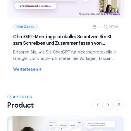
Use Cases
Jun 27, 2026
ChatGPT-Meetingprotokolle: So nutzen Sie KI
zum Schreiben und Zusammenfassen von
Meetings
Erfahren Sie, wie Sie ChatGPT für Meetingprotokolle in
Google Docs nutzen. Erstellen Sie Vorlagen, fassen
Sie Transkripte zusammen und extrahieren Sie
Weiterlesen
Aufgaben – alles mit GPT Workspace.
: ChatGPT-Meetingprotokolle: So nutzen Sie KI zum Schr
17 ARTICLES
Product