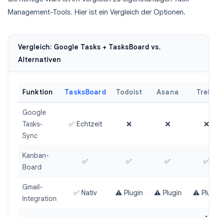
Management-Tools. Hier ist ein Vergleich der Optionen.
Vergleich: Google Tasks + TasksBoard vs.
Alternativen
Funktion
TasksBoard
Todoist
Asana
Trello
Google
Tasks-
✅ Echtzeit
❌
❌
❌
Sync
Kanban-
✅
✅
✅
✅
Board
Gmail-
✅ Nativ
⚠️ Plugin
⚠️ Plugin
⚠️ Plug
Integration