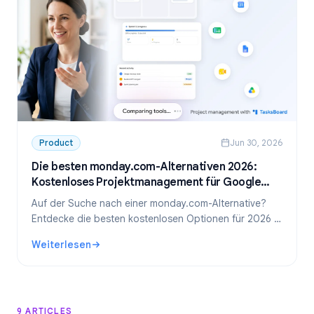
Product
Jun 30, 2026
Die besten monday.com-Alternativen 2026:
Kostenloses Projektmanagement für Google
Workspace
Auf der Suche nach einer monday.com-Alternative?
Entdecke die besten kostenlosen Optionen für 2026 –
inklusive unseres Favoriten für Google Workspace-
Weiterlesen
Teams: TasksBoard.
: Die besten monday.com-Alternativen 2026: Kostenlose
9 ARTICLES