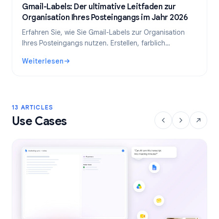
Gmail-Labels: Der ultimative Leitfaden zur
Organisation Ihres Posteingangs im Jahr 2026
Erfahren Sie, wie Sie Gmail-Labels zur Organisation
Ihres Posteingangs nutzen. Erstellen, farblich
kennzeichnen und verschachteln Sie Labels und
Weiterlesen
automatisieren Sie diese mit Filtern für einen
: Gmail-Labels: Der ultimative Leitfaden zur Organisation
effizienteren E-Mail-Workflow.
13 ARTICLES
Use Cases