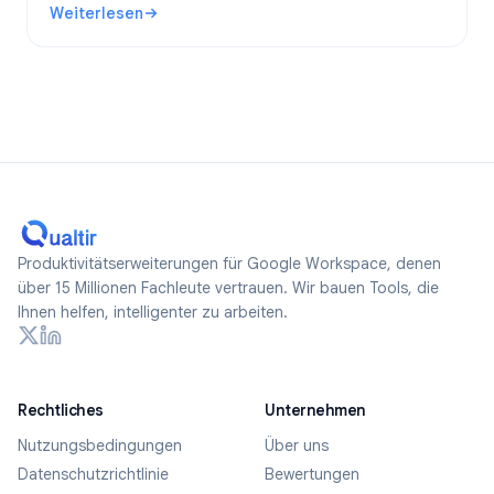
Weiterlesen
anonyme Formulare erstellen.
: Sind Google Forms anonym? Was wird nachverfolgt und w
Produktivitätserweiterungen für Google Workspace, denen
über 15 Millionen Fachleute vertrauen. Wir bauen Tools, die
Ihnen helfen, intelligenter zu arbeiten.
Rechtliches
Unternehmen
Nutzungsbedingungen
Über uns
Datenschutzrichtlinie
Bewertungen