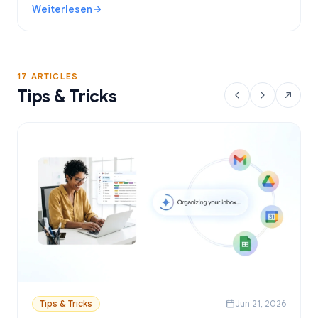
Weiterlesen
direkt aus Google Sheets versendest.
: Kostenlose Gmail-Serienbrief-Tools: Die besten Optione
17 ARTICLES
Tips & Tricks
Tips & Tricks
Jun 21, 2026