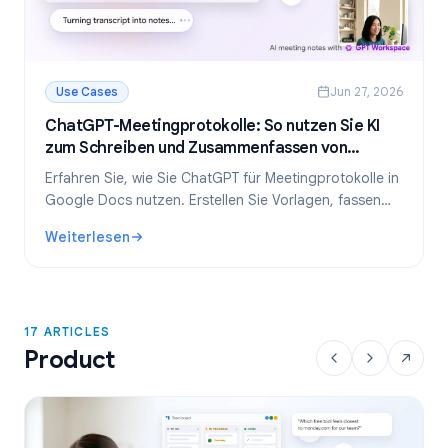
Use Cases
Jun 27, 2026
ChatGPT-Meetingprotokolle: So nutzen Sie KI
zum Schreiben und Zusammenfassen von
Meetings
Erfahren Sie, wie Sie ChatGPT für Meetingprotokolle in
Google Docs nutzen. Erstellen Sie Vorlagen, fassen
Sie Transkripte zusammen und extrahieren Sie
Weiterlesen
Aufgaben – alles mit GPT Workspace.
: ChatGPT-Meetingprotokolle: So nutzen Sie KI zum Schr
17 ARTICLES
Product