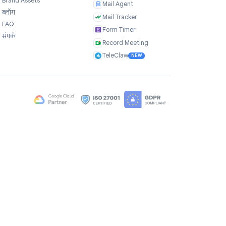
कंपनी
उत्पाद
हमारे बारे में
TasksBoard
प्रशंसापत्र
GPT Workspace
करियर
Mail Merge
Brand Assets
Mail Agent
ब्लॉग
Mail Tracker
FAQ
Form Timer
संपर्क
Record Meeting
TeleClaw
NEW