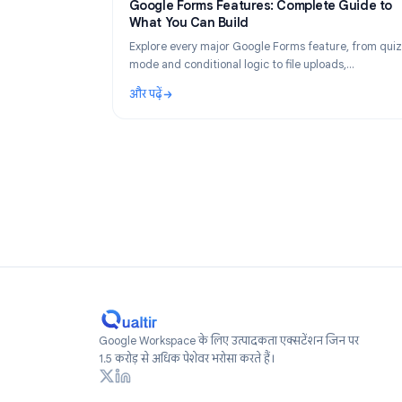
Product
Ma
Google Forms Features: Complete Gui
What You Can Build
Explore every major Google Forms feature, f
mode and conditional logic to file uploads,
notifications, and time limits. The complete f
और पढ़ें
guide.
: Google Forms Features: Complete Guide t