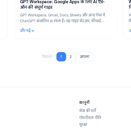
y 20, 2026
Product
May 8,
de to
GPT Workspace: Google Apps के लिए AI ऐड-
ऑन की संपूर्ण गाइड
rom quiz
GPT Workspace, Gmail, Docs, Sheets और अन्य ऐप्स मे
ChatGPT-संचालित AI लाता है। यह गाइड सेटअप, फीचर्स,
eature
उपयोग के मामलों और मूल्य निर्धारण को कवर करती है।
और पढ़ें
o What You Can Build
: GPT Workspace: Google Apps के लिए AI ऐड-ऑन की 
1
2
पिछला
अगला