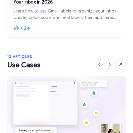
Your Inbox in 2026
Learn how to use Gmail labels to organize your inbox.
Create, color-code, and nest labels, then automate
them with filters for a cleaner email workflow.
और पढ़ें
: Gmail Labels: Complete Guide to Organizing Your Inbox i
13 ARTICLES
Use Cases