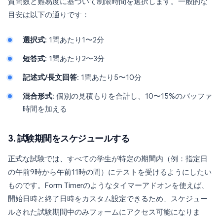
質問数と難易度に基づいて制限時間を選択します。一般的な
目安は以下の通りです：
選択式
: 1問あたり1〜2分
短答式
: 1問あたり2〜3分
記述式/長文回答
: 1問あたり5〜10分
混合形式
: 個別の見積もりを合計し、10〜15%のバッファ
時間を加える
3. 試験期間をスケジュールする
正式な試験では、すべての学生が特定の期間内（例：指定日
の午前9時から午前11時の間）にテストを受けるようにしたい
ものです。Form Timerのようなタイマーアドオンを使えば、
開始日時と終了日時をカスタム設定できるため、スケジュー
ルされた試験期間中のみフォームにアクセス可能になりま