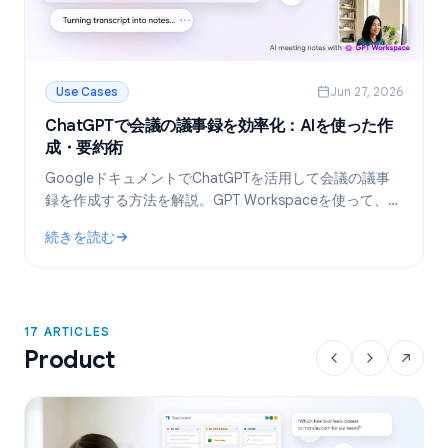
Use Cases
Jun 27, 2026
ChatGPTで会議の議事録を効率化：AIを使った作
成・要約術
GoogleドキュメントでChatGPTを活用して会議の議事
録を作成する方法を解説。GPT Workspaceを使って、テ
ンプレート作成からトランスクリプトの要約、タスクの
続きを読む
抽出までを自動化しましょう。
: ChatGPTで会議の議事録を効率化：AIを使った作成・要約術
17 ARTICLES
Product