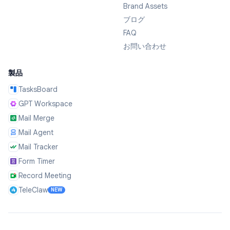
Brand Assets
ブログ
FAQ
お問い合わせ
製品
TasksBoard
GPT Workspace
Mail Merge
Mail Agent
Mail Tracker
Form Timer
Record Meeting
TeleClaw
NEW