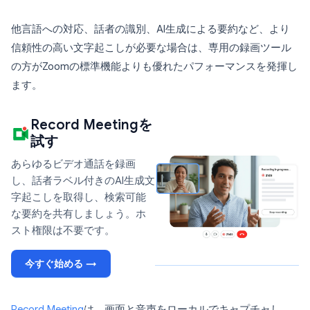
他言語への対応、話者の識別、AI生成による要約など、より
信頼性の高い文字起こしが必要な場合は、専用の録画ツール
の方がZoomの標準機能よりも優れたパフォーマンスを発揮し
ます。
Record Meetingを
試す
あらゆるビデオ通話を録画
し、話者ラベル付きのAI生成文
字起こしを取得し、検索可能
な要約を共有しましょう。ホ
スト権限は不要です。
今すぐ始める →
Record Meeting
は、画面と音声をローカルでキャプチャし、