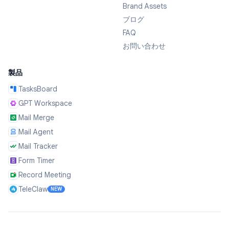
Brand Assets
ブログ
FAQ
お問い合わせ
製品
TasksBoard
GPT Workspace
Mail Merge
Mail Agent
Mail Tracker
Form Timer
Record Meeting
TeleClaw
NEW