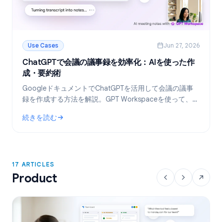
Use Cases
Jun 27, 2026
ChatGPTで会議の議事録を効率化：AIを使った作
成・要約術
GoogleドキュメントでChatGPTを活用して会議の議事
録を作成する方法を解説。GPT Workspaceを使って、テ
ンプレート作成からトランスクリプトの要約、タスクの
続きを読む
抽出までを自動化しましょう。
: ChatGPTで会議の議事録を効率化：AIを使った作成・要約術
17 ARTICLES
Product